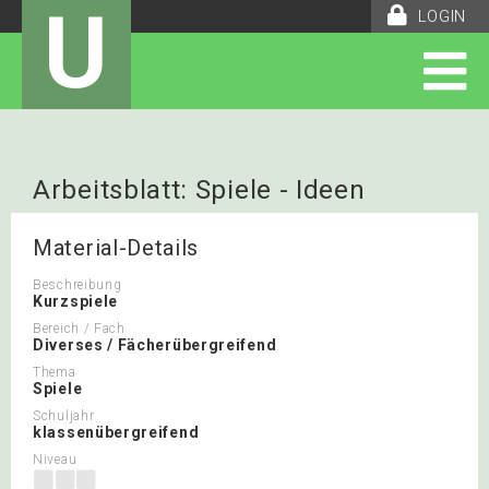
U
LOGIN
Arbeitsblatt: Spiele - Ideen
Material-Details
Beschreibung
Kurzspiele
Bereich / Fach
Diverses / Fächerübergreifend
Thema
Spiele
Schuljahr
klassenübergreifend
Niveau