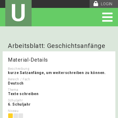
U
LOGIN
Arbeitsblatt: Geschichtsanfänge
Präteritum
Material-Details
Beschreibung
kurze Satzanfänge, um weiterschreiben zu können.
Bereich / Fach
Deutsch
Thema
Texte schreiben
Schuljahr
6. Schuljahr
Niveau