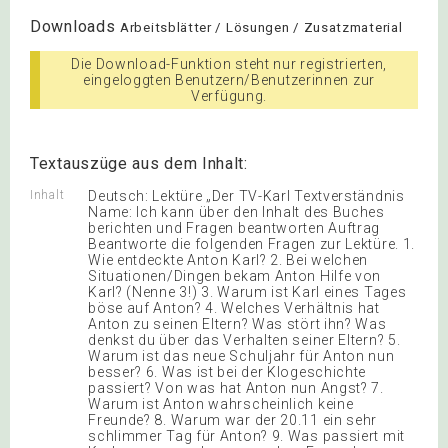
Downloads
Arbeitsblätter / Lösungen / Zusatzmaterial
Die Download-Funktion steht nur registrierten,
eingeloggten Benutzern/Benutzerinnen zur
Verfügung.
Textauszüge aus dem Inhalt:
Inhalt
Deutsch: Lektüre „Der TV-Karl Textverständnis
Name: Ich kann über den Inhalt des Buches
berichten und Fragen beantworten Auftrag
Beantworte die folgenden Fragen zur Lektüre. 1.
Wie entdeckte Anton Karl? 2. Bei welchen
Situationen/Dingen bekam Anton Hilfe von
Karl? (Nenne 3!) 3. Warum ist Karl eines Tages
böse auf Anton? 4. Welches Verhältnis hat
Anton zu seinen Eltern? Was stört ihn? Was
denkst du über das Verhalten seiner Eltern? 5.
Warum ist das neue Schuljahr für Anton nun
besser? 6. Was ist bei der Klogeschichte
passiert? Von was hat Anton nun Angst? 7.
Warum ist Anton wahrscheinlich keine
Freunde? 8. Warum war der 20.11 ein sehr
schlimmer Tag für Anton? 9. Was passiert mit