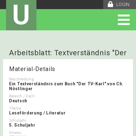
U
LOGIN
Arbeitsblatt: Textverständnis "Der
TV-Karl"
Material-Details
Beschreibung
Ein Textverständnis zum Buch "Der TV-Karl" von Ch.
Nöstlinger
Bereich / Fach
Deutsch
Thema
Leseförderung / Literatur
Schuljahr
5. Schuljahr
Niveau