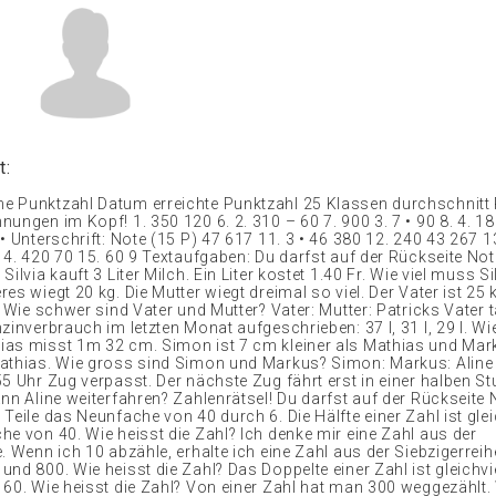
t:
e Punktzahl Datum erreichte Punktzahl 25 Klassen durchschnitt
ungen im Kopf! 1. 350 120 6. 2. 310 – 60 7. 900 3. 7 • 90 8. 4. 18
• Unterschrift: Note (15 P) 47 617 11. 3 • 46 380 12. 240 43 267 1
14. 420 70 15. 60 9 Textaufgaben: Du darfst auf der Rückseite Not
Silvia kauft 3 Liter Milch. Ein Liter kostet 1.40 Fr. Wie viel muss Si
es wiegt 20 kg. Die Mutter wiegt dreimal so viel. Der Vater ist 25
. Wie schwer sind Vater und Mutter? Vater: Mutter: Patricks Vater t
zinverbrauch im letzten Monat aufgeschrieben: 37 l, 31 l, 29 l. Wie
as misst 1m 32 cm. Simon ist 7 cm kleiner als Mathias und Ma
athias. Wie gross sind Simon und Markus? Simon: Markus: Aline 
55 Uhr Zug verpasst. Der nächste Zug fährt erst in einer halben S
nn Aline weiterfahren? Zahlenrätsel! Du darfst auf der Rückseite 
Teile das Neunfache von 40 durch 6. Die Hälfte einer Zahl ist glei
he von 40. Wie heisst die Zahl? Ich denke mir eine Zahl aus der
. Wenn ich 10 abzähle, erhalte ich eine Zahl aus der Siebzigerreihe.
nd 800. Wie heisst die Zahl? Das Doppelte einer Zahl ist gleichvi
 60. Wie heisst die Zahl? Von einer Zahl hat man 300 weggezähl