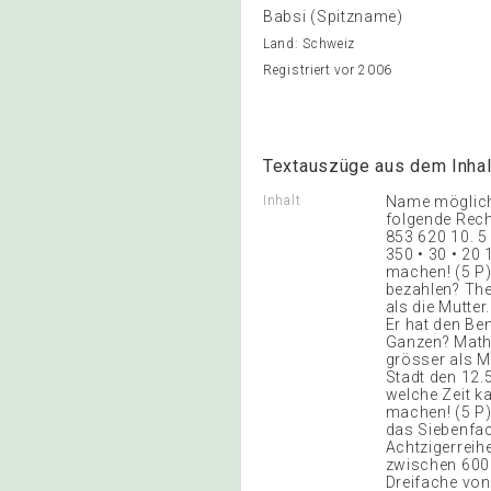
Babsi (Spitzname)
Land: Schweiz
Registriert vor 2006
Textauszüge aus dem Inhal
Inhalt
Name möglich
folgende Rechn
853 620 10. 5 
350 • 30 • 20 
machen! (5 P) 
bezahlen? Ther
als die Mutter
Er hat den Ben
Ganzen? Mathi
grösser als M
Stadt den 12.
welche Zeit ka
machen! (5 P) 
das Siebenfac
Achtzigerreihe
zwischen 600 u
Dreifache von