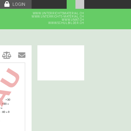
LOGIN
WWW.UNTERRICHTSMATERIAL.CH
WWW.UNTERRICHTS-MATERIAL.CH
WWW.UMAT.CH
WWW.SCHULBILDER.CH