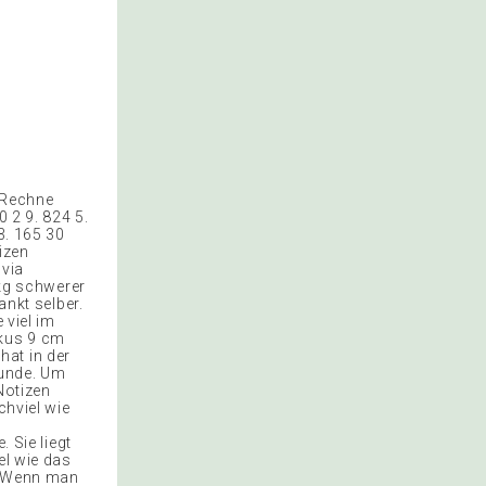
 Rechne
0 2 9. 824 5.
3. 165 30
izen
lvia
 kg schwerer
ankt selber.
 viel im
rkus 9 cm
hat in der
tunde. Um
Notizen
chviel wie
 Sie liegt
el wie das
t. Wenn man