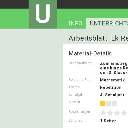
U
INFO
UNTERRICHT
Arbeitsblatt: Lk R
Material-Details
Beschreibung
Zum Einstieg 
eine kurze Re
den 3. Klass-
Bereich / Fach
Mathematik
Thema
Repetition
Schuljahr
4. Schuljahr
Niveau
Bewertungen
Seitenzahl
1 Seiten