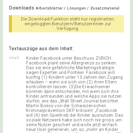
Downloads
Arbeitsblätter / Lösungen / Zusatzmaterial
Die Download-Funktion steht nur registrierten,
eingeloggten Benutzern/Benutzerinnen zur
Verfügung.
Textauszüge aus dem Inhalt:
Inhalt
Kinder Facebook unter Beschuss ZÜRICH.
Facebook plant seine Altergrenze zu senken.
Das sei eine gefährliche Marketingstrategie
sagen Experten und Politiker. Facebook will
künftig (1) Kindern unter 13 Jahren den Zugang
erlauben – wenn sie sich von (2) ihren Eltern
kontrollieren lassen. (3)Die Erwachsenen
könnten dann entscheiden, mit wem sich ihre
Kinder anfreunden und welche Apps sie nutzen
dürfen, wie das „Wall Street Journal berichtet.
Martin Boess von der Schweizerischen
Kriminalprävention SKP kritisiert: „Facebook
will (4) den Spieltrieb der Kinder ausnutzen. Das
soziale Netzwerk habe sich noch nie gross um
seine Nutzer geschert und wolle jetzt einfach
neue User generieren, um so „mehr an Kinder