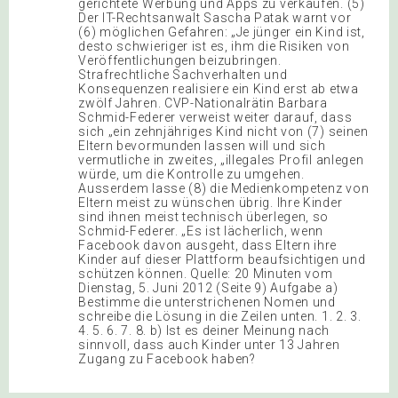
gerichtete Werbung und Apps zu verkaufen. (5)
Der IT-Rechtsanwalt Sascha Patak warnt vor
(6) möglichen Gefahren: „Je jünger ein Kind ist,
desto schwieriger ist es, ihm die Risiken von
Veröffentlichungen beizubringen.
Strafrechtliche Sachverhalten und
Konsequenzen realisiere ein Kind erst ab etwa
zwölf Jahren. CVP-Nationalrätin Barbara
Schmid-Federer verweist weiter darauf, dass
sich „ein zehnjähriges Kind nicht von (7) seinen
Eltern bevormunden lassen will und sich
vermutliche in zweites, „illegales Profil anlegen
würde, um die Kontrolle zu umgehen.
Ausserdem lasse (8) die Medienkompetenz von
Eltern meist zu wünschen übrig. Ihre Kinder
sind ihnen meist technisch überlegen, so
Schmid-Federer. „Es ist lächerlich, wenn
Facebook davon ausgeht, dass Eltern ihre
Kinder auf dieser Plattform beaufsichtigen und
schützen können. Quelle: 20 Minuten vom
Dienstag, 5. Juni 2012 (Seite 9) Aufgabe a)
Bestimme die unterstrichenen Nomen und
schreibe die Lösung in die Zeilen unten. 1. 2. 3.
4. 5. 6. 7. 8. b) Ist es deiner Meinung nach
sinnvoll, dass auch Kinder unter 13 Jahren
Zugang zu Facebook haben?