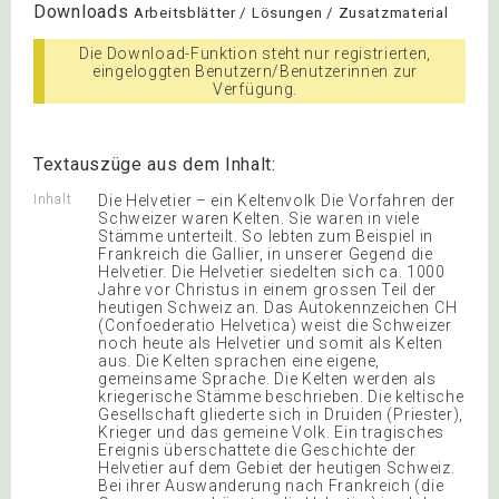
Downloads
Arbeitsblätter / Lösungen / Zusatzmaterial
Die Download-Funktion steht nur registrierten,
eingeloggten Benutzern/Benutzerinnen zur
Verfügung.
Textauszüge aus dem Inhalt:
Inhalt
Die Helvetier – ein Keltenvolk Die Vorfahren der
Schweizer waren Kelten. Sie waren in viele
Stämme unterteilt. So lebten zum Beispiel in
Frankreich die Gallier, in unserer Gegend die
Helvetier. Die Helvetier siedelten sich ca. 1000
Jahre vor Christus in einem grossen Teil der
heutigen Schweiz an. Das Autokennzeichen CH
(Confoederatio Helvetica) weist die Schweizer
noch heute als Helvetier und somit als Kelten
aus. Die Kelten sprachen eine eigene,
gemeinsame Sprache. Die Kelten werden als
kriegerische Stämme beschrieben. Die keltische
Gesellschaft gliederte sich in Druiden (Priester),
Krieger und das gemeine Volk. Ein tragisches
Ereignis überschattete die Geschichte der
Helvetier auf dem Gebiet der heutigen Schweiz.
Bei ihrer Auswanderung nach Frankreich (die