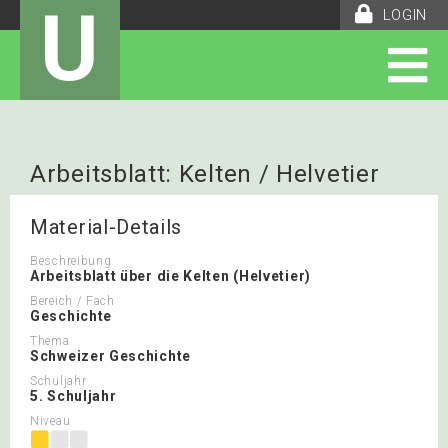
U
LOGIN
Arbeitsblatt: Kelten / Helvetier
Material-Details
Beschreibung
Arbeitsblatt über die Kelten (Helvetier)
Bereich / Fach
Geschichte
Thema
Schweizer Geschichte
Schuljahr
5. Schuljahr
Niveau