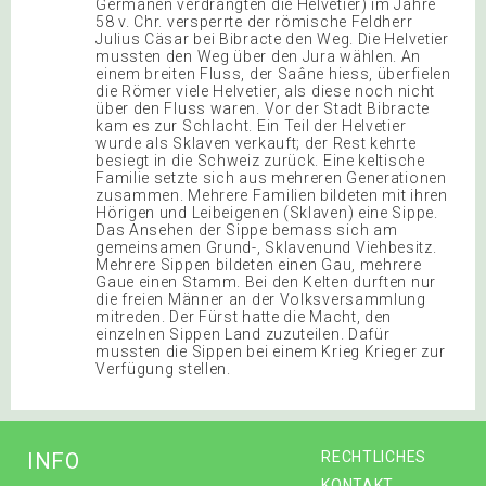
Germanen verdrängten die Helvetier) im Jahre
58 v. Chr. versperrte der römische Feldherr
Julius Cäsar bei Bibracte den Weg. Die Helvetier
mussten den Weg über den Jura wählen. An
einem breiten Fluss, der Saâne hiess, überfielen
die Römer viele Helvetier, als diese noch nicht
über den Fluss waren. Vor der Stadt Bibracte
kam es zur Schlacht. Ein Teil der Helvetier
wurde als Sklaven verkauft; der Rest kehrte
besiegt in die Schweiz zurück. Eine keltische
Familie setzte sich aus mehreren Generationen
zusammen. Mehrere Familien bildeten mit ihren
Hörigen und Leibeigenen (Sklaven) eine Sippe.
Das Ansehen der Sippe bemass sich am
gemeinsamen Grund-, Sklavenund Viehbesitz.
Mehrere Sippen bildeten einen Gau, mehrere
Gaue einen Stamm. Bei den Kelten durften nur
die freien Männer an der Volksversammlung
mitreden. Der Fürst hatte die Macht, den
einzelnen Sippen Land zuzuteilen. Dafür
mussten die Sippen bei einem Krieg Krieger zur
Verfügung stellen.
INFO
RECHTLICHES
KONTAKT