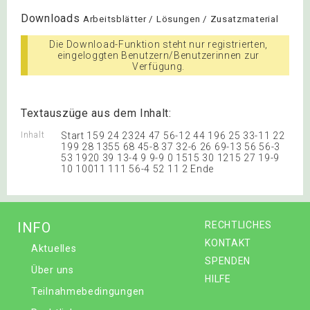
Downloads
Arbeitsblätter / Lösungen / Zusatzmaterial
Die Download-Funktion steht nur registrierten,
eingeloggten Benutzern/Benutzerinnen zur
Verfügung.
Textauszüge aus dem Inhalt:
Inhalt
Start 159 24 2324 47 56-12 44 196 25 33-11 22
199 28 1355 68 45-8 37 32-6 26 69-13 56 56-3
53 1920 39 13-4 9 9-9 0 1515 30 1215 27 19-9
10 10011 111 56-4 52 11 2 Ende
INFO
RECHTLICHES
KONTAKT
Aktuelles
SPENDEN
Über uns
HILFE
Teilnahmebedingungen