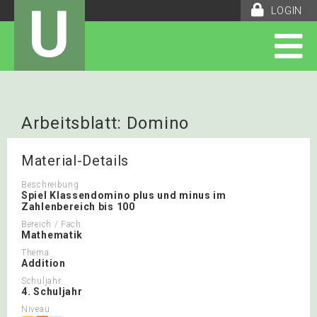
U
LOGIN
Arbeitsblatt: Domino
Material-Details
Beschreibung
Spiel Klassendomino plus und minus im
Zahlenbereich bis 100
Bereich / Fach
Mathematik
Thema
Addition
Schuljahr
4. Schuljahr
Niveau