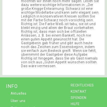
möchten wir Ihnen noch mehr sagen. Lesen Sie
dazu weitere wichtige Informationen in: „Der
große Knigge Entwarnung: Schwarz ist eine
wichtige Modefarbe und kann sehr elegant sein.
Lediglich in konservativen Kreisen sollten Sie
mit der Farbe Schwarz noch vorsichtig sein.
Richtig ist: Die Farbe Weiß ist tabu, sie ist und
bleibt einzig und allein der Braut vorbehalten.
Richtig ist, dass man sich bei offiziellen
Anlässen, z. B. bei einem Bankett, noch nie
einen guten Appetit gewünscht hat. Die
Gastgeberin gab früher und gibt auch heute
noch das Zeichen zum Essensbeginn, indem
sie einfach zum Besteck greift. Wenn sie fehlt,
übernimmt der Gastgeber diese Aufgabe.
Richtig ist hingegen, dass Sie als Gast niemals
von sich aus „Guten Appetit wünschen sollten.
Das wäre vermessen.
INFO
RECHTLICHES
KONTAKT
Aktuelles
SPENDEN
Über uns
HILFE