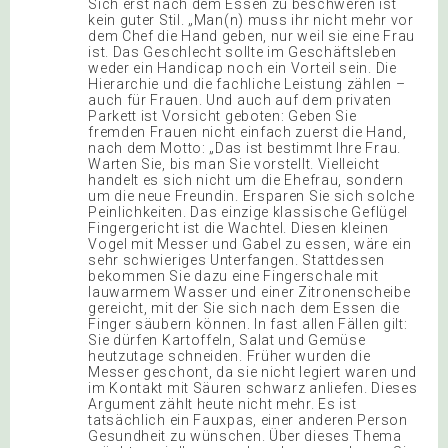
Sich erst nach dem Essen zu beschweren ist
kein guter Stil. „Man(n) muss ihr nicht mehr vor
dem Chef die Hand geben, nur weil sie eine Frau
ist. Das Geschlecht sollte im Geschäftsleben
weder ein Handicap noch ein Vorteil sein. Die
Hierarchie und die fachliche Leistung zählen –
auch für Frauen. Und auch auf dem privaten
Parkett ist Vorsicht geboten: Geben Sie
fremden Frauen nicht einfach zuerst die Hand,
nach dem Motto: „Das ist bestimmt Ihre Frau.
Warten Sie, bis man Sie vorstellt. Vielleicht
handelt es sich nicht um die Ehefrau, sondern
um die neue Freundin. Ersparen Sie sich solche
Peinlichkeiten. Das einzige klassische Geflügel
Fingergericht ist die Wachtel. Diesen kleinen
Vogel mit Messer und Gabel zu essen, wäre ein
sehr schwieriges Unterfangen. Stattdessen
bekommen Sie dazu eine Fingerschale mit
lauwarmem Wasser und einer Zitronenscheibe
gereicht, mit der Sie sich nach dem Essen die
Finger säubern können. In fast allen Fällen gilt:
Sie dürfen Kartoffeln, Salat und Gemüse
heutzutage schneiden. Früher wurden die
Messer geschont, da sie nicht legiert waren und
im Kontakt mit Säuren schwarz anliefen. Dieses
Argument zählt heute nicht mehr. Es ist
tatsächlich ein Fauxpas, einer anderen Person
Gesundheit zu wünschen. Über dieses Thema