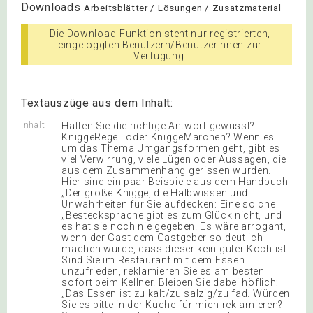
Downloads
Arbeitsblätter / Lösungen / Zusatzmaterial
Die Download-Funktion steht nur registrierten,
eingeloggten Benutzern/Benutzerinnen zur
Verfügung.
Textauszüge aus dem Inhalt:
Inhalt
Hätten Sie die richtige Antwort gewusst?
KniggeRegel .oder KniggeMärchen? Wenn es
um das Thema Umgangsformen geht, gibt es
viel Verwirrung, viele Lügen oder Aussagen, die
aus dem Zusammenhang gerissen wurden.
Hier sind ein paar Beispiele aus dem Handbuch
„Der große Knigge, die Halbwissen und
Unwahrheiten für Sie aufdecken: Eine solche
„Bestecksprache gibt es zum Glück nicht, und
es hat sie noch nie gegeben. Es wäre arrogant,
wenn der Gast dem Gastgeber so deutlich
machen würde, dass dieser kein guter Koch ist.
Sind Sie im Restaurant mit dem Essen
unzufrieden, reklamieren Sie es am besten
sofort beim Kellner. Bleiben Sie dabei höflich:
„Das Essen ist zu kalt/zu salzig/zu fad. Würden
Sie es bitte in der Küche für mich reklamieren?