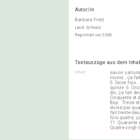
Autor/in
Barbara Fretz
Land: Schweiz
Registriert vor 2006
Textauszüge aus dem Inhal
Inhalt
savoir calculer
moins , ça fait
5. Seize fois ,
quinze. 6. Onze
dix, ça fait de
Cinquante et d
Bsp.: Treize et
divisé par quat
fait trente-deu
fois quatre, ça
11. Quarante et
Quatre-vingt-o