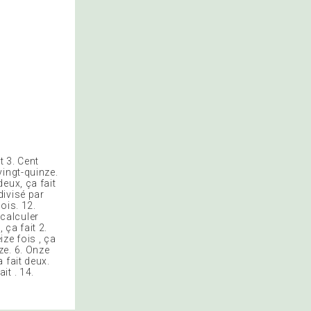
t 3. Cent
-vingt-quinze.
deux, ça fait
 divisé par
rois. 12.
 calculer
 ça fait 2.
ize fois , ça
nze. 6. Onze
a fait deux.
it . 14.