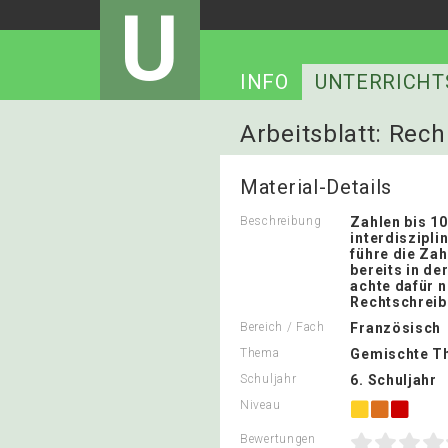
U
INFO
UNTERRICHT
Arbeitsblatt: Rec
Material-Details
Beschreibung
Zahlen bis 10
interdisziplin
führe die Zah
bereits in der
achte dafür n
Rechtschrei
Bereich / Fach
Französisch
Thema
Gemischte T
Schuljahr
6. Schuljahr
Niveau
Bewertungen