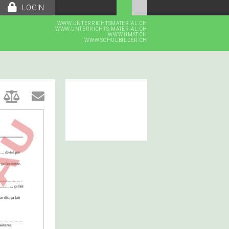
LOGIN
WWW.UNTERRICHTSMATERIAL.CH
WWW.UNTERRICHTS-MATERIAL.CH
WWW.UMAT.CH
WWW.SCHULBILDER.CH