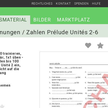
RECHTLICHES
KONTAKT
SPENDEN
HILFE
SMATERIAL
BILDER
MARKTPLATZ
hnungen / Zahlen Prélude Unités 2-6
0 trainieren,
är, 1x1 üben -
len bis 100
 Unité 2 ein,
icht auf die
bung
hemen