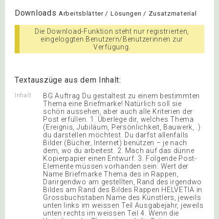
Downloads
Arbeitsblätter / Lösungen / Zusatzmaterial
Die Download-Funktion steht nur registrierten,
eingeloggten Benutzern/Benutzerinnen zur
Verfügung.
Textauszüge aus dem Inhalt:
Inhalt
BG Auftrag Du gestaltest zu einem bestimmten
Thema eine Briefmarke! Natürlich soll sie
schön aussehen, aber auch alle Kriterien der
Post erfüllen. 1. Überlege dir, welches Thema
(Ereignis, Jubiläum, Persönlichkeit, Bauwerk, .)
du darstellen möchtest. Du darfst allenfalls
Bilder (Bücher, Internet) benützen – je nach
dem, wo du arbeitest. 2. Mach auf das dünne
Kopierpapier einen Entwurf. 3. Folgende Post-
Elemente müssen vorhanden sein: Wert der
Name Briefmarke Thema des in Rappen,
Darirgendwo am gestellten, Rand des irgendwo
Bildes am Rand des Bildes Rappen HELVETIA in
Grossbuchstaben Name des Künstlers, jeweils
unten links im weissen Teil Ausgabejahr, jeweils
unten rechts im weissen Teil 4. Wenn die