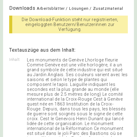
Downloads
Arbeitsblätter / Lösungen / Zusatzmaterial
Die Download-Funktion steht nur registrierten,
eingeloggten Benutzern/Benutzerinnen zur
Verfügung.
Textauszüge aus dem Inhalt:
Inhalt
Les monuments de Genève Lhorloge fleurie
Comme Genève est une ville horlogère, il a un
grand symbole de cette industrie qui est situé
au Jardin Anglais. Ses couleurs varient avec les
saisons et selon le type de plantes qui
composent le tapis. Laiguille indiquant les
secondes est la plus grande au monde (elle
mesure plus de 2.5 mètres de long) Le comité
international de la Croix-Rouge Cest à Genève
quest née en 1863 linstitution de la Croix-
Rouge. Depuis, dans tous les pays, les blessés
de guerre sont soignés sous le signe de cette
croix. Cest le Genevois Henri Dunant qui lancé
lidée de cette organisation. Le monument
international de la Réformation Ce monument
est situé dans le joli Parc des Bastions où se