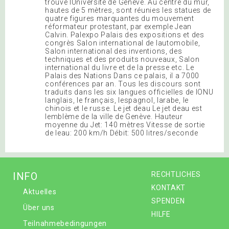
trouve lUniversité de Genève. Au centre du mur,
hautes de 5 mètres, sont réunies les statues de
quatre figures marquantes du mouvement
réformateur protestant, par exemple Jean
Calvin. Palexpo Palais des expositions et des
congrès Salon international de lautomobile,
Salon international des inventions, des
techniques et des produits nouveaux, Salon
international du livre et de la presse etc. Le
Palais des Nations Dans ce palais, il a 7000
conférences par an. Tous les discours sont
traduits dans les six langues officielles de lONU
langlais, le français, lespagnol, larabe, le
chinois et le russe. Le jet deau Le jet deau est
lemblème de la ville de Genève. Hauteur
moyenne du Jet: 140 mètres Vitesse de sortie
de leau: 200 km/h Débit: 500 litres/seconde
INFO
RECHTLICHES
KONTAKT
Aktuelles
SPENDEN
Über uns
HILFE
Teilnahmebedingungen