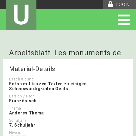
U
LOGIN
Arbeitsblatt: Les monuments de
Génève
Material-Details
Beschreibung
Fotos mit kurzen Texten zu einigen
Sehenswürdigkeiten Genfs
Bereich / Fach
Französisch
Thema
Anderes Thema
Schuljahr
7. Schuljahr
Niveau