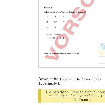
Downloads
Arbeitsblätter / Lösungen /
Zusatzmaterial
Die Download-Funktion steht nur regi
eingeloggten Benutzern/Benutzeri
Verfügung.