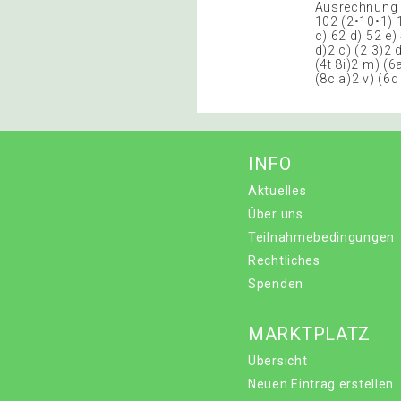
Ausrechnung s
102 (2•10•1) 
c) 62 d) 52 e
d)2 c) (2 3)2 d
(4t 8i)2 m) (6a
(8c a)2 v) (6d
INFO
Aktuelles
Über uns
Teilnahmebedingungen
Rechtliches
Spenden
MARKTPLATZ
Übersicht
Neuen Eintrag erstellen