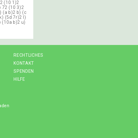
92 (10 1)2
) 72 (10 3)2
 (a b)2 b) (c
k) (5d 7r)2 l)
) (10a b)2 u)
RECHTLICHES
KONTAKT
SPENDEN
HILFE
laden