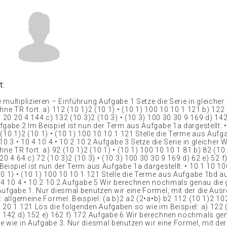
t:
multiplizieren – Einführung Aufgabe 1 Setze die Serie in gleicher
hne TR fort. a) 112 (10 1)2 (10 1) • (10 1) 100 10 10 1 121 b) 122
0 20 20 4 144 c) 132 (10 3)2 (10 3) • (10 3) 100 30 30 9 169 d) 142
fgabe 2 Im Beispiel ist nun der Term aus Aufgabe 1a dargestellt: 
 (10 1)2 (10 1) • (10 1) 100 10 10 1 121 Stelle die Terme aus Auf
 10 3 • 10 4 10 4 • 10 2 10 2 Aufgabe 3 Setze die Serie in gleicher 
hne TR fort. a) 92 (10 1)2 (10 1) • (10 1) 100 10 10 1 81 b) 82 (10 
20 4 64 c) 72 (10 3)2 (10 3) • (10 3) 100 30 30 9 169 d) 62 e) 52 f
eispiel ist nun der Term aus Aufgabe 1a dargestellt: • 10 1 10 10
0 1) • (10 1) 100 10 10 1 121 Stelle die Terme aus Aufgabe 1bd au
0 4 10 4 • 10 2 10 2 Aufgabe 5 Wir berechnen nochmals genau die 
Aufgabe 1. Nur diesmal benutzen wir eine Formel, mit der die Au
: allgemeine Formel: Beispiel: (a b)2 a2 (2•a•b) b2 112 (10 1)2 10
 20 1 121 Lös die folgenden Aufgaben so wie im Beispiel: a) 122 
) 142 d) 152 e) 162 f) 172 Aufgabe 6 Wir berechnen nochmals ge
e wie in Aufgabe 3. Nur diesmal benutzen wir eine Formel, mit der