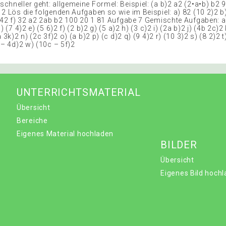
chneller geht: allgemeine Formel: Beispiel: (a b)2 a2 (2•a•b) b2 
12 Lös die folgenden Aufgaben so wie im Beispiel: a) 82 (10 2)2 b
) 42 f) 32 a2 2ab b2 100 20 1 81 Aufgabe 7 Gemischte Aufgaben: a)
) (7 4)2 e) (5 6)2 f) (2 b)2 g) (5 a)2 h) (3 c)2 i) (2a b)2 j) (4b 2c)2 
 3k)2 n) (2c 3f)2 o) (a b)2 p) (c d)2 q) (9 4)2 r) (10 3)2 s) (8 2)2 t
 – 4d)2 w) (10c – 5f)2
UNTERRICHTSMATERIAL
Übersicht
Bereiche
Eigenes Material hochladen
BILDER
Übersicht
Eigenes Bild hoch