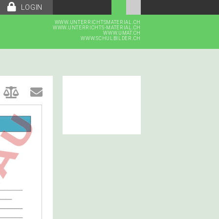
LOGIN
WWW.UNTERRICHTSMATERIAL.CH
WWW.UNTERRICHTS-MATERIAL.CH
WWW.UMAT.CH
WWW.SCHULBILDER.CH