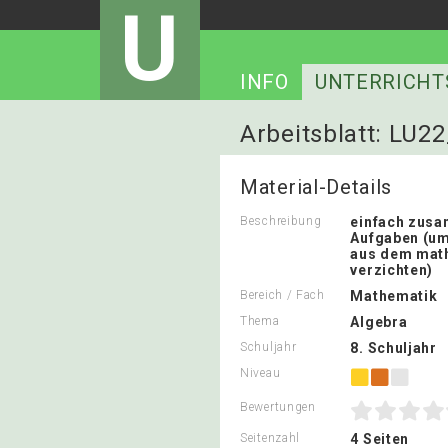
U
INFO
UNTERRICHT
Arbeitsblatt: LU
Material-Details
Beschreibung
einfach zusa
Aufgaben (um 
aus dem mat
verzichten)
Bereich / Fach
Mathematik
Thema
Algebra
Schuljahr
8. Schuljahr
Niveau
Bewertungen
Seitenzahl
4 Seiten