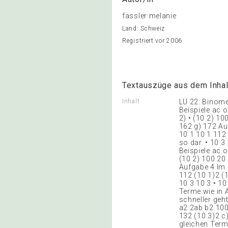
fässler melanie
Land: Schweiz
Registriert vor 2006
Textauszüge aus dem Inhal
Inhalt
LU 22: Binome 
Beispiele ac o
2) • (10 2) 10
162 g) 172 Au
10 1 10 1 112
so dar. • 10 3
Beispiele ac o
(10 2) 100 20 
Aufgabe 4 Im B
112 (10 1)2 (1
10 3 10 3 • 1
Terme wie in 
schneller geht
a2 2ab b2 100
132 (10 3)2 c
gleichen Term