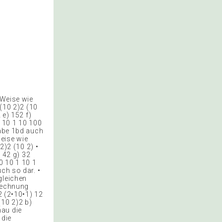
 Weise wie
 (10 2)2 (10
 e) 152 f)
• 10 1 10 100
gabe 1bd auch
Weise wie
2)2 (10 2) •
) 42 g) 32
0 10 1 10 1
ch so dar. •
gleichen
srechnung
2 (2•10•1) 12
(10 2)2 b)
nau die
 die