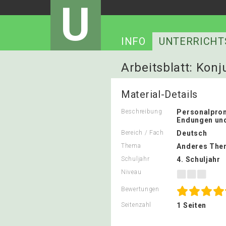
U
INFO
UNTERRICHT
Arbeitsblatt: Konj
Material-Details
Beschreibung
Personalpro
Endungen und
Bereich / Fach
Deutsch
Thema
Anderes The
Schuljahr
4. Schuljahr
Niveau
Bewertungen
Seitenzahl
1 Seiten