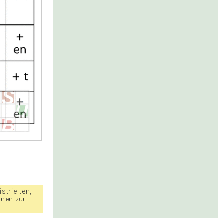
strierten,
nnen zur