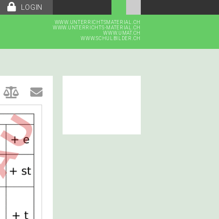
LOGIN
WWW.UNTERRICHTSMATERIAL.CH
WWW.UNTERRICHTS-MATERIAL.CH
WWW.UMAT.CH
WWW.SCHULBILDER.CH