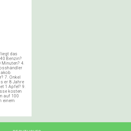
liegt das
 40 Benzin?
0 Minuten? 4.
Grosshändler
 Jakob
? 7. Onkel
s er 8 Jahre
et 1 Apfel? 9.
üsse kosten
in auf 100
in einem