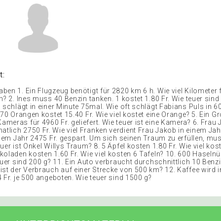
t:
en 1. Ein Flugzeug benötigt für 2820 km 6 h. Wie viel Kilometer f
h? 2. Ines muss 40 Benzin tanken. 1 kostet 1.80 Fr. Wie teuer sind
 schlägt in einer Minute 75mal. Wie oft schlägt Fabians Puls in 6
 70 Orangen kostet 15.40 Fr. Wie viel kostet eine Orange? 5. Ein 
meras für 4960 Fr. geliefert. Wie teuer ist eine Kamera? 6. Frau
lich 2750 Fr. Wie viel Franken verdient Frau Jakob in einem Jahr
einem Jahr 2475 Fr. gespart. Um sich seinen Traum zu erfüllen, mus
uer ist Onkel Willys Traum? 8. 5 Äpfel kosten 1.80 Fr. Wie viel kost
koladen kosten 1.60 Fr. Wie viel kosten 6 Tafeln? 10. 600 Haseln
euer sind 200 g? 11. Ein Auto verbraucht durchschnittlich 10 Benz
ist der Verbrauch auf einer Strecke von 500 km? 12. Kaffee wird 
 Fr. je 500 angeboten. Wie teuer sind 1500 g?