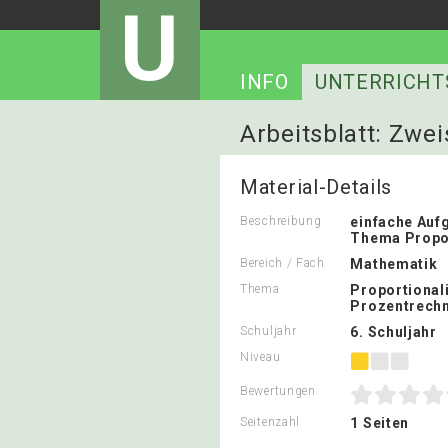
U
INFO
UNTERRICHT
Arbeitsblatt: Zwe
Material-Details
Beschreibung
einfache Auf
Thema Propor
Bereich / Fach
Mathematik
Thema
Proportionali
Prozentrech
Schuljahr
6. Schuljahr
Niveau
Bewertungen
Seitenzahl
1 Seiten