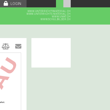
LOGIN
WWW.UNTERRICHTSMATERIAL.CH
WWW.UNTERRICHTS-MATERIAL.CH
WWW.UMAT.CH
WWW.SCHULBILDER.CH