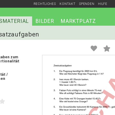
RECHTLICHES
KONTAKT
SPENDEN
HILFE
SMATERIAL
BILDER
MARKTPLATZ
isatzaufgaben
gaben zum
tionalität
tät /
nen