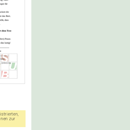
strierten,
nnen zur