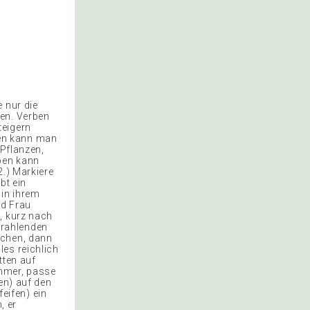
 nur die
ben. Verben
teigern
en kann man
 Pflanzen,
rben kann
2.) Markiere
bt ein
 in ihrem
nd Frau
, kurz nach
trahlenden
echen, dann
les reichlich
tten auf
lammer, passe
en) auf den
feifen) ein
, er