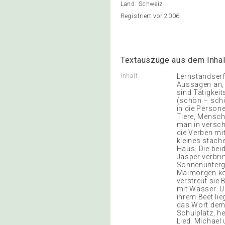
Land: Schweiz
Registriert vor 2006
Textauszüge aus dem Inhal
Inhalt
Lernstandserf
Aussagen an, 
sind Tätigkei
(schön – sch
in die Persone
Tiere, Mensch
man in versch
die Verben mit
kleines stache
Haus. Die beid
Jasper verbri
Sonnenunterg
Maimorgen kom
verstreut sie
mit Wasser. Un
ihrem Beet lie
das Wort dem T
Schulplatz, he
Lied. Michael 