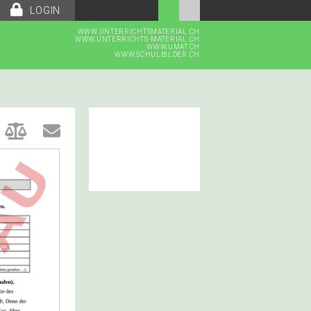
LOGIN
WWW.UNTERRICHTSMATERIAL.CH
WWW.UNTERRICHTS-MATERIAL.CH
WWW.UMAT.CH
WWW.SCHULBILDER.CH