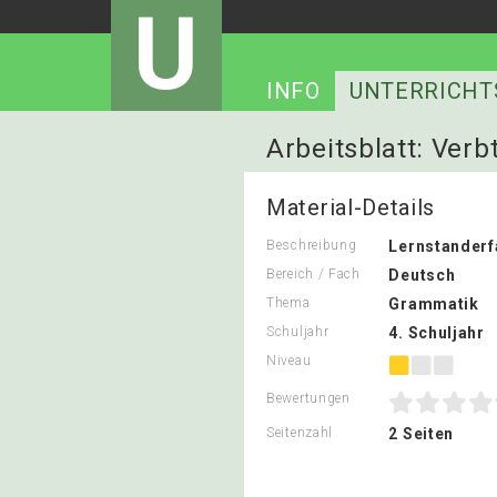
U
INFO
UNTERRICHT
Arbeitsblatt: Verb
Material-Details
Beschreibung
Lernstander
Bereich / Fach
Deutsch
Thema
Grammatik
Schuljahr
4. Schuljahr
Niveau
Bewertungen
Seitenzahl
2 Seiten