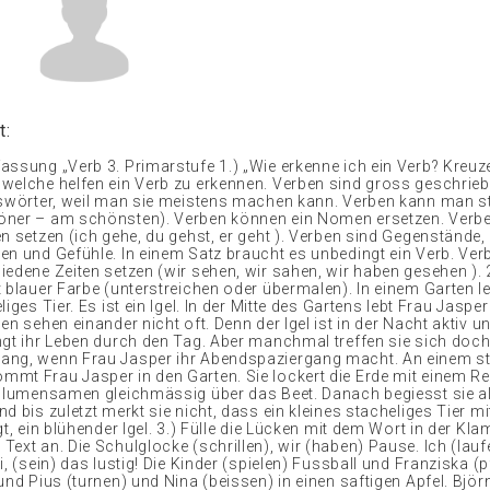
t:
assung „Verb 3. Primarstufe 1.) „Wie erkenne ich ein Verb? Kreuze
welche helfen ein Verb zu erkennen. Verben sind gross geschrie
tswörter, weil man sie meistens machen kann. Verben kann man s
öner – am schönsten). Verben können ein Nomen ersetzen. Verb
n setzen (ich gehe, du gehst, er geht ). Verben sind Gegenstände,
en und Gefühle. In einem Satz braucht es unbedingt ein Verb. Ve
iedene Zeiten setzen (wir sehen, wir sahen, wir haben gesehen ). 
 blauer Farbe (unterstreichen oder übermalen). In einem Garten le
liges Tier. Es ist ein Igel. In der Mitte des Gartens lebt Frau Jasper
en sehen einander nicht oft. Denn der Igel ist in der Nacht aktiv u
ngt ihr Leben durch den Tag. Aber manchmal treffen sie sich doch
ang, wenn Frau Jasper ihr Abendspaziergang macht. An einem s
mt Frau Jasper in den Garten. Sie lockert die Erde mit einem R
 Blumensamen gleichmässig über das Beet. Danach begiesst sie al
d bis zuletzt merkt sie nicht, dass ein kleines stacheliges Tier mi
gt, ein blühender Igel. 3.) Fülle die Lücken mit dem Wort in der K
ext an. Die Schulglocke (schrillen), wir (haben) Pause. Ich (lauf
i, (sein) das lustig! Die Kinder (spielen) Fussball und Franziska (p
und Pius (turnen) und Nina (beissen) in einen saftigen Apfel. Björn