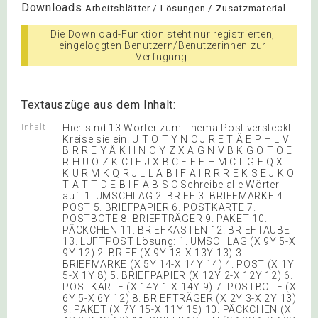
Downloads
Arbeitsblätter / Lösungen / Zusatzmaterial
Die Download-Funktion steht nur registrierten,
eingeloggten Benutzern/Benutzerinnen zur
Verfügung.
Textauszüge aus dem Inhalt:
Inhalt
Hier sind 13 Wörter zum Thema Post versteckt.
Kreise sie ein. U T O T Y N C J R E T Ä E P H L V
B R R E Y Ä K H N O Y Z X A G N V B K G O T O E
R H U O Z K C I E J X B C E E E H M C L G F Q X L
K U R M K Q R J L L A B I F A I R R R E K S E J K O
T A T T D E B I F A B S C Schreibe alle Wörter
auf. 1. UMSCHLAG 2. BRIEF 3. BRIEFMARKE 4.
POST 5. BRIEFPAPIER 6. POSTKARTE 7.
POSTBOTE 8. BRIEFTRÄGER 9. PAKET 10.
PÄCKCHEN 11. BRIEFKASTEN 12. BRIEFTAUBE
13. LUFTPOST Lösung: 1. UMSCHLAG (X 9Y 5-X
9Y 12) 2. BRIEF (X 9Y 13-X 13Y 13) 3.
BRIEFMARKE (X 5Y 14-X 14Y 14) 4. POST (X 1Y
5-X 1Y 8) 5. BRIEFPAPIER (X 12Y 2-X 12Y 12) 6.
POSTKARTE (X 14Y 1-X 14Y 9) 7. POSTBOTE (X
6Y 5-X 6Y 12) 8. BRIEFTRÄGER (X 2Y 3-X 2Y 13)
9. PAKET (X 7Y 15-X 11Y 15) 10. PÄCKCHEN (X