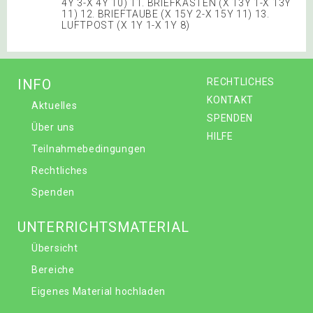
4Y 3-X 4Y 10) 11. BRIEFKASTEN (X 13Y 1-X 13Y
11) 12. BRIEFTAUBE (X 15Y 2-X 15Y 11) 13.
LUFTPOST (X 1Y 1-X 1Y 8)
INFO
RECHTLICHES
KONTAKT
Aktuelles
SPENDEN
Über uns
HILFE
Teilnahmebedingungen
Rechtliches
Spenden
UNTERRICHTSMATERIAL
Übersicht
Bereiche
Eigenes Material hochladen