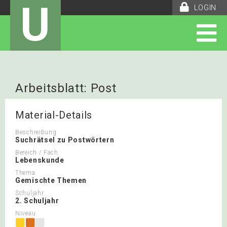
U
LOGIN
Arbeitsblatt: Post
Material-Details
Beschreibung
Suchrätsel zu Postwörtern
Bereich / Fach
Lebenskunde
Thema
Gemischte Themen
Schuljahr
2. Schuljahr
Niveau