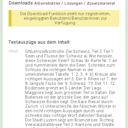
Downloads
Arbeitsblätter / Lösungen / Zusatzmaterial
Die Download-Funktion steht nur registrierten,
eingeloggten Benutzern/Benutzerinnen zur
Verfügung.
Textauszüge aus dem Inhalt:
Inhalt
GNLernzielkontrolle: Die Schweiz, Teil 2 Teil 1:
Seen und Flüsse der Schweiz a) Wie heissen
diese Schweizer Seen? Schau dir Karte Nr. 1 an
und nummeriere dann die Seen. Schreibe zum
Schluss die richtigen Namen in die
untenstehende Tabelle. 1. 2. 3. 4. b) Kreuze alle
richtigen Aussagen an! 5. Der 6. Rhein ist 7. der
8. längste Fluss der 9. Schweiz. 10. Der 11. 12.
Bodensee grenzt an 5 Länder. Der Lago
Maggiore liegt zum grössten Teil in Italien. Der
Bielersee ist der grösste See, der ganz auf
Schweizer Boden liegt. Die Aare fliesst durch
Zürich. c) Unterstreiche die falschen Wörter in
den nicht richtigen Aussagen durch und
schreibe das richtige Wort dahinter! Beispiel:
Die Stadt Luzern liegt am Brienzersee. Richtig:
Vierwaldstättersee Teil 2: Kantone und Städte