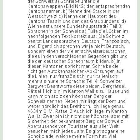
der Schweiz a) Schreibe unter die
Kantonswappen (Bild Nr.2) den entsprechenden
Kantonsnamen. b) Nenne drei Städte in der
Westschweiz! c) Nenne den Hauptort des
Kantons Tessin und den des Graubündens! d)
Wie heisst unsere Bundeshauptstadt? Teil 3:
Sprachen in der Schweiz a) Fülle die Lücken im
nachfolgenden Text korrekt aus. Die Schweiz
besitzt Landessprachen: Deutsch, Französisch,
und. Eigentlich sprechen wir ja nicht Deutsch,
sondern einen der vielen schweizerdeutschen,
die es in den verschiedenen Gegenden gibt und
die den deutschen Sprachraum bilden. b) In
diesen Kantonen spricht man Schreibe die
richtigen Autokennzeichen/Abkürzungen auf
die Linien! nur französisch: nur italienisch:
mehr als nur eine Sprache: Teil 4: Schweizer
Bergwelt Beantworte diese beiden „Bergrätsel.
Rätsel 1 Ich bin im Kanton Wallis zu Hause und
kann mich stolz den höchsten Berg der
Schweiz nennen. Neben mir liegt der Dom und
weiter nördlich das Breithorn. Ich liege genau
4634m ü. M. Rätsel 2 Auch ich liege im Kanton
Wallis. Zwar bin ich nicht der höchste, aber mit
Sicherheit der bekannteste Berg der Schweiz –
Abertausende von Touristen aus aller Welt
besuchen mich jedes Jahr. Es gibt sogar eine
Schokolade, welche meine Form hat. Viel