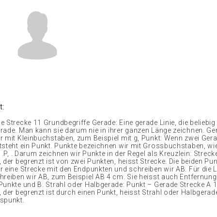
t:
 Strecke 11 Grundbegriffe Gerade: Eine gerade Linie, die beliebig 
rade. Man kann sie darum nie in ihrer ganzen Länge zeichnen. G
r mit Kleinbuchstaben, zum Beispiel mit g, Punkt: Wenn zwei Ger
tsteht ein Punkt. Punkte bezeichnen wir mit Grossbuchstaben, w
, .P, . Darum zeichnen wir Punkte in der Regel als Kreuzlein: Strecke
 der begrenzt ist von zwei Punkten, heisst Strecke. Die beiden Pu
r eine Strecke mit den Endpunkten und schreiben wir AB. Für die 
hreiben wir AB, zum Beispiel AB 4 cm. Sie heisst auch Entfernung
Punkte und B. Strahl oder Halbgerade: Punkt – Gerade Strecke A 11
 der begrenzt ist durch einen Punkt, heisst Strahl oder Halbgerad
spunkt.