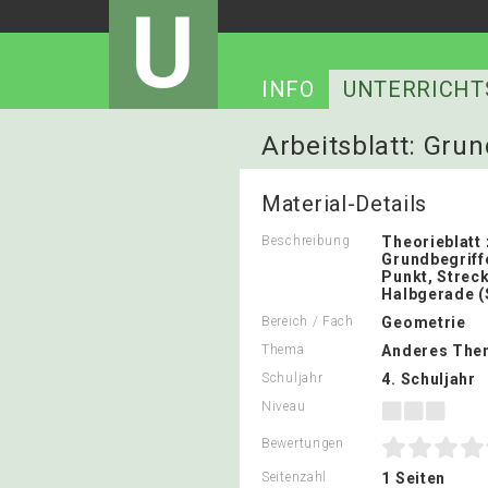
U
INFO
UNTERRICHT
Arbeitsblatt: Grun
Material-Details
Beschreibung
Theorieblatt 
Grundbegriff
Punkt, Strec
Halbgerade (
Bereich / Fach
Geometrie
Thema
Anderes The
Schuljahr
4. Schuljahr
Niveau
Bewertungen
Seitenzahl
1 Seiten