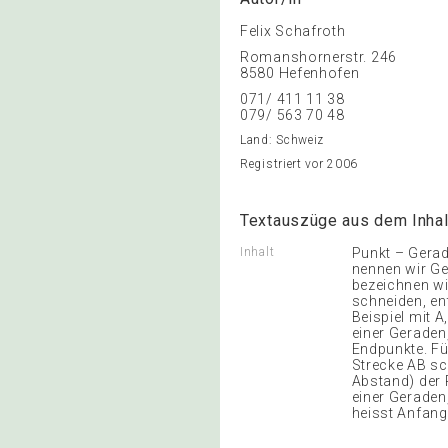
Felix Schafroth
Romanshornerstr. 246
8580 Hefenhofen
071/ 411 11 38
079/ 563 70 48
Land: Schweiz
Registriert vor 2006
Textauszüge aus dem Inhal
Inhalt
Punkt – Gerade
nennen wir Ge
bezeichnen wi
schneiden, en
Beispiel mit A
einer Geraden,
Endpunkte. Fü
Strecke AB sc
Abstand) der 
einer Geraden,
heisst Anfang