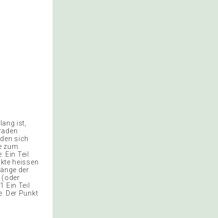
lang ist,
eraden
aden sich
ie zum
: Ein Teil
nkte heissen
Länge der
 (oder
 Ein Teil
e. Der Punkt