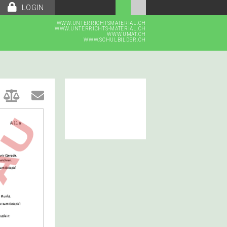
LOGIN
WWW.UNTERRICHTSMATERIAL.CH
WWW.UNTERRICHTS-MATERIAL.CH
WWW.UMAT.CH
WWW.SCHULBILDER.CH