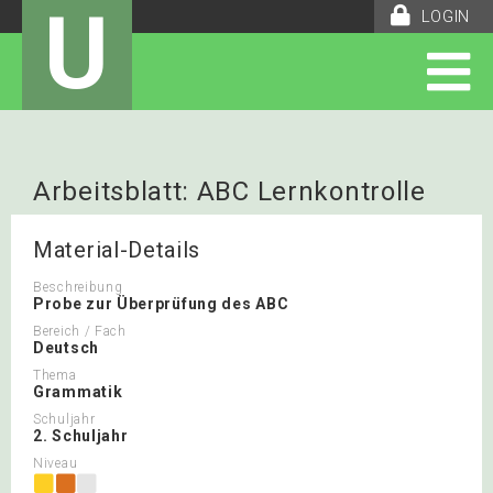
U
LOGIN
Arbeitsblatt: ABC Lernkontrolle
Material-Details
Beschreibung
Probe zur Überprüfung des ABC
Bereich / Fach
Deutsch
Thema
Grammatik
Schuljahr
2. Schuljahr
Niveau