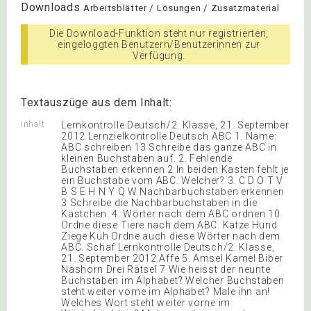
Downloads
Arbeitsblätter / Lösungen / Zusatzmaterial
Die Download-Funktion steht nur registrierten,
eingeloggten Benutzern/Benutzerinnen zur
Verfügung.
Textauszüge aus dem Inhalt:
Inhalt
Lernkontrolle Deutsch/2. Klasse, 21. September
2012 Lernzielkontrolle Deutsch ABC 1. Name:
ABC schreiben 13 Schreibe das ganze ABC in
kleinen Buchstaben auf. 2. Fehlende
Buchstaben erkennen 2 In beiden Kasten fehlt je
ein Buchstabe vom ABC. Welcher? 3. C D O T V
B S E H N Y Q W Nachbarbuchstaben erkennen
3 Schreibe die Nachbarbuchstaben in die
Kästchen. 4. Wörter nach dem ABC ordnen 10
Ordne diese Tiere nach dem ABC. Katze Hund
Ziege Kuh Ordne auch diese Wörter nach dem
ABC. Schaf Lernkontrolle Deutsch/2. Klasse,
21. September 2012 Affe 5. Amsel Kamel Biber
Nashorn Drei Rätsel 7 Wie heisst der neunte
Buchstaben im Alphabet? Welcher Buchstaben
steht weiter vorne im Alphabet? Male ihn an!
Welches Wort steht weiter vorne im