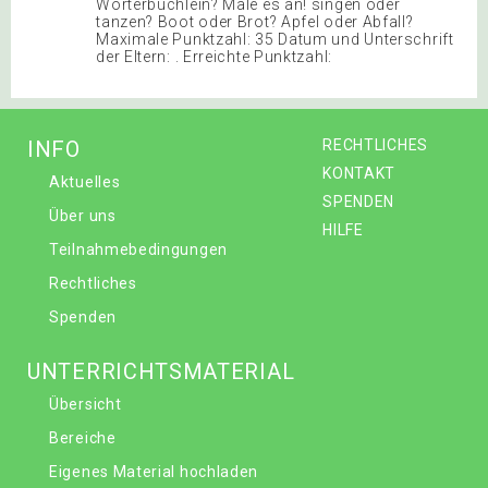
Wörterbüchlein? Male es an! singen oder
tanzen? Boot oder Brot? Apfel oder Abfall?
Maximale Punktzahl: 35 Datum und Unterschrift
der Eltern: . Erreichte Punktzahl:
INFO
RECHTLICHES
KONTAKT
Aktuelles
SPENDEN
Über uns
HILFE
Teilnahmebedingungen
Rechtliches
Spenden
UNTERRICHTSMATERIAL
Übersicht
Bereiche
Eigenes Material hochladen