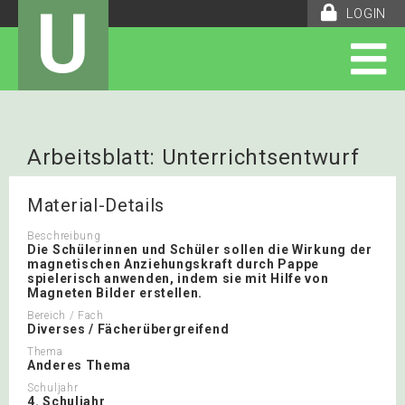
U
LOGIN
Arbeitsblatt: Unterrichtsentwurf
Magnetismus, Klasse 4
Material-Details
Förderschule
Beschreibung
Die Schülerinnen und Schüler sollen die Wirkung der
magnetischen Anziehungskraft durch Pappe
spielerisch anwenden, indem sie mit Hilfe von
Magneten Bilder erstellen.
Bereich / Fach
Diverses / Fächerübergreifend
Thema
Anderes Thema
Schuljahr
4. Schuljahr