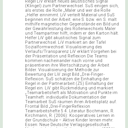
Regel LiV erklärt neues akustisches Signal
(Klingel) zum Partnerwechsel. SuS einigen sich,
als erstes die Rolle „Maler und wer die Rolle
„Helfer einnimmt. LiV verteilt Material und SuS
beginnen mit der Arbeit: eine S. bzw. ein S. malt
mithilfe magnetischer Gegenstände ein Bild und
der Gewährleistung des Rollenwechsels Maler
und Teampartner hilft, indem er den Karton hält.
Helfer LiV gibt akustisches Signal zum
Partnerwechsel. LiV markiert an der Tafel
Sozialformwechsel. Visualisierung des
Verlaufs/Transparenz LiV erklärt Vorgehen bei
der Präsentation und Reflexion Die Teams
kommen nacheinander nach vorne und
präsentieren ihre Wertschätzung der Arbeit
Bilder. Visualisierung der Methode zur
Bewertung der LiV zeigt Bild „Drei-Finger-
Reflexion. SuS schätzen die Einhaltung der
Regel in der Partnerarbeit (Z5) Einhaltung der
Regel ein. LiV gibt Rückmeldung und markiert
„Teamarbeitsheft als Motivation und Punkte im
Teamheft. individuelle Dokumentation der
Teamarbeit SuS räumen ihren Arbeitsplatz auf.
Frontal Bild „Drei-FingerReflexion
Teamarbeitshefte 5 4. Literatur Bochmann, R.
Kirchmann, R. (2006): Kooperatives Lernen in
der Grundschule – Aktive Kinder lernen mehr.
Essen: Neue Deutsche Verlagsgesellschaft.