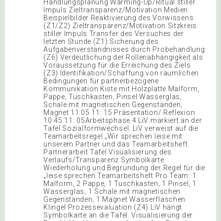
Handlungsplanung Warming-Up/Ritual stiller
Impuls Zieltransparenz/Motivation Medien
Beispielbilder Reaktivierung des Vorwissens
(Z1/Z2) Zieltransparenz/Motivation Sitzkreis
stiller Impuls Transfer des Versuches der
letzten Stunde (Z1) Sicherung des
Aufgabenverständnisses durch Probehandlung
(Z6) Verdeutlichung der Rollenabhängigkeit als
Voraussetzung für die Erreichung des Ziels
(Z3) Identifikation/Schaffung von räumlichen
Bedingungen für partnerbezogene
Kommunikation Kiste mit Holzplatte Malform,
Pappe, Tuschkasten, Pinsel Wasserglas,
Schale mit magnetischen Gegenständen,
Magnet 11:05 11: 15 Präsentation/ Reflexion
10:45 11: 05Arbeitsphase 4 LiV markiert an der
Tafel Sozialformwechsel. LiV verweist auf die
Teamarbeitsregel „Wir sprechen leise mit
unserem Partner und das Teamarbeitsheft.
Partnerarbeit Tafel Visualisierung des
Verlaufs/Transparenz Symbolkarte
Wiederholung und Begründung der Regel für die
„leise sprechen Teamarbeitsheft Pro Team: 1
Malform, 2 Pappe, 1 Tuschkasten, 1 Pinsel, 1
Wasserglas, 1 Schale mit magnetischen
Gegenständen, 1 Magnet Wasserflaschen
Klingel Prozessevaluation (Z4) LiV hängt
Symbolkarte an die Tafel. Visualisierung der