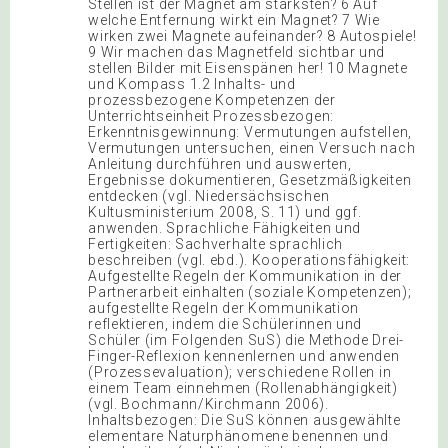
Stellen ist der Magnet am stärksten? 6 Auf
welche Entfernung wirkt ein Magnet? 7 Wie
wirken zwei Magnete aufeinander? 8 Autospiele!
9 Wir machen das Magnetfeld sichtbar und
stellen Bilder mit Eisenspänen her! 10 Magnete
und Kompass 1.2 Inhalts- und
prozessbezogene Kompetenzen der
Unterrichtseinheit Prozessbezogen:
Erkenntnisgewinnung: Vermutungen aufstellen,
Vermutungen untersuchen, einen Versuch nach
Anleitung durchführen und auswerten,
Ergebnisse dokumentieren, Gesetzmäßigkeiten
entdecken (vgl. Niedersächsischen
Kultusministerium 2008, S. 11) und ggf.
anwenden. Sprachliche Fähigkeiten und
Fertigkeiten: Sachverhalte sprachlich
beschreiben (vgl. ebd.). Kooperationsfähigkeit:
Aufgestellte Regeln der Kommunikation in der
Partnerarbeit einhalten (soziale Kompetenzen);
aufgestellte Regeln der Kommunikation
reflektieren, indem die Schülerinnen und
Schüler (im Folgenden SuS) die Methode Drei-
Finger-Reflexion kennenlernen und anwenden
(Prozessevaluation); verschiedene Rollen in
einem Team einnehmen (Rollenabhängigkeit)
(vgl. Bochmann/Kirchmann 2006).
Inhaltsbezogen: Die SuS können ausgewählte
elementare Naturphänomene benennen und