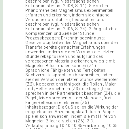
beschreiben (vgl. Niedersächsischen
Kultusministerium 2008, S. 11). Sie sollen
Phänomene des Magnetismus experimentell
erfahren und erkennen, indem sie einfache
Versuche durchführen, beobachten und
beschreiben (vgl. Niedersächsischen
Kultusministerium 2006, S. 24). 2. Angestrebte
Kompetenzen und Ziele der Stunde
Prozessbezogen: Erkenntnisgewinnung:
Gesetzmäßigkeiten des Magnetismus über den
Transfer bereits gemachter Erfahrungen
anwenden, indem sie den Versuch der letzten
Stunde rekapitulieren und aufgrund des
vorgegebenen Materials erkennen, wie sie mit
Magneten Bilder malen können (Z1).
Sprachliche Fähigkeiten und Fertigkeiten:
Sachverhalte sprachlich beschreiben, indem
sie den Versuch der letzten Stunde wiederholen
(Z2). Kooperationsfähigkeit: die Rollen „Maler
und „Helfer einnehmen (Z3), die Regel „leise
sprechen in der Partnerarbeit beachten (Z4), die
Regel „leise sprechen mit der Methode „Drei-
FingerReflexion reflektieren (Z5).
Inhaltsbezogen: Die SuS sollen die Wirkung der
magnetischen Anziehungskraft durch Pappe
spielerisch anwenden, indem sie mit Hilfe von
Magneten Bilder erstellen (Z6). 3 3.
Verlaufsplanung 10:40 10:45Erarbeitung 10:35