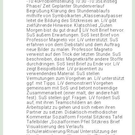
-10:40Problemstellung 10:30 -10:35Einstieg
Phase/ Zeit Geplanter Stundenverlauf
Begrüßung Klärung des Stundenablaufs
mithilfe von Symbolkarten „Klassenaufpasser
leitet die Bildung des Sitzkreises an. LiV gibt
zielführende Hinweise. Klatschlied „Guten
Morgen bist du gut drauf [] LiV holt Brief hervor.
SuS äußern Erwartungen. SoS liest Brief von
Professor Magneto vor. LiV unterstützt. SuS
erfahren von dem Diebstahl und dem Auftrag
neue Bilder zu malen. Professor Magneto
verweist auf den Trick der letzten Stunde. SuS
beschreiben, dass Magnetkräfte andere Stoffe
durchdringen. SoS liest Brief zu Ende vor. LiV
zeigt Beispielbilder. LiV präsentiert zu
verwendendes Material. SuS stellen
Vermutungen zum Vorgehen an. LiV unterstützt
ggf. mit Tipps. LiV demonstriert Vorgehen
gemeinsam mit SoS und betont notwendige
Zusammenarbeit (einer malt, der andere hält
fest). SuS stellen ggf. Fragen. LiV fordert SuS
auf, mit ihren Teamschildern an den
Arbeitsplatz zu gehen und sich neben ihren
Partner zu setzen. Didaktisch-methodischer
Kommentar Sozialform Frontal Sitzkreis Tafel
Tafelbilder „Sozialformen Pfeil Sitzkreis Brief
Visualisierung des Verlaufs
Schüleraktivierung/Ritual Unterstützung der