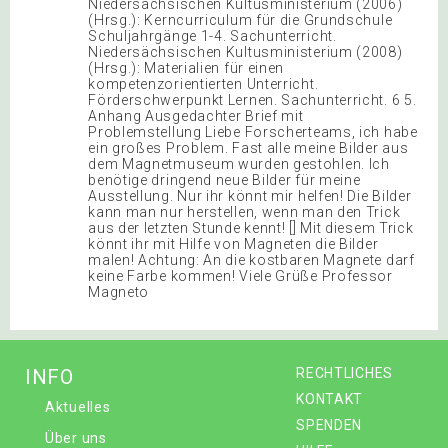
Niedersächsischen Kultusministerium (2006)
(Hrsg.): Kerncurriculum für die Grundschule
Schuljahrgänge 1-4. Sachunterricht.
Niedersächsischen Kultusministerium (2008)
(Hrsg.): Materialien für einen
kompetenzorientierten Unterricht.
Förderschwerpunkt Lernen. Sachunterricht. 6 5.
Anhang Ausgedachter Brief mit
Problemstellung Liebe Forscherteams, ich habe
ein großes Problem. Fast alle meine Bilder aus
dem Magnetmuseum wurden gestohlen. Ich
benötige dringend neue Bilder für meine
Ausstellung. Nur ihr könnt mir helfen! Die Bilder
kann man nur herstellen, wenn man den Trick
aus der letzten Stunde kennt! [] Mit diesem Trick
könnt ihr mit Hilfe von Magneten die Bilder
malen! Achtung: An die kostbaren Magnete darf
keine Farbe kommen! Viele Grüße Professor
Magneto
INFO
RECHTLICHES
KONTAKT
Aktuelles
SPENDEN
Über uns