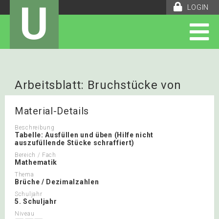
U
LOGIN
Arbeitsblatt: Bruchstücke von
Mengen
Material-Details
Beschreibung
Tabelle: Ausfüllen und üben (Hilfe nicht
auszufüllende Stücke schraffiert)
Bereich / Fach
Mathematik
Thema
Brüche / Dezimalzahlen
Schuljahr
5. Schuljahr
Niveau