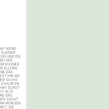
HAT KEINE
E KLEINER
DER UND DIE
IRD DER
 UM KLEINER
R ALLEINE.
HNE DAS
BST IHN AN.
NER SUCHT
R SCHLAFEN
M HAT DURST
HT ALTE
HNE DAS
INER SUCHT
E AM MORGEN
NGT. DIE