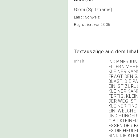
Globi (Spitzname)
Land: Schweiz
Registriert vor 2006
Textauszüge aus dem Inhal
Inhalt
INDIANERJUNG
ELTERN MEHR.
KLEINER KANN
FRAGT DEN S
BLÄST. DIE P
EIN IST ZURÜ
KLEINER KAN
FERTIG. KLEI
DER WEG IST
KLEINER FIN
EIN. WELCHE 
UND HUNGER.
GIBT KLEINE
ESSEN DER BE
ES DIE HEULE
SIND DIE KLE