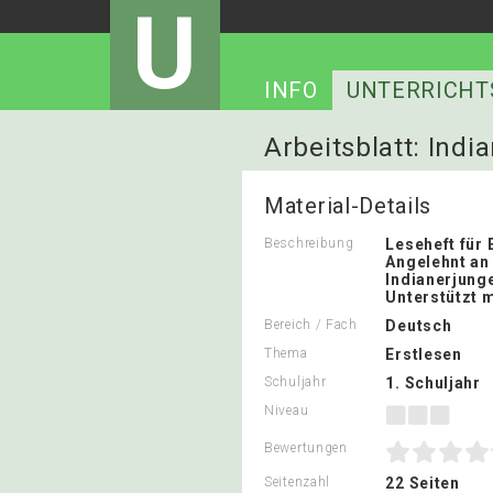
U
INFO
UNTERRICHT
Arbeitsblatt: Ind
Material-Details
Beschreibung
Leseheft für 
Angelehnt an
Indianerjung
Unterstützt m
Bereich / Fach
Deutsch
Thema
Erstlesen
Schuljahr
1. Schuljahr
Niveau
Bewertungen
Seitenzahl
22 Seiten