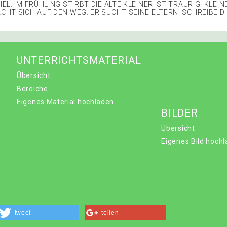
IEL. IM FRÜHLING STIRBT DIE ALTE KLEINER IST TRAURIG. KLEIN
ACHT SICH AUF DEN WEG. ER SUCHT SEINE ELTERN. SCHREIBE D
UNTERRICHTSMATERIAL
Übersicht
Bereiche
Eigenes Material hochladen
BILDER
Übersicht
Eigenes Bild hoch
tweet
teilen