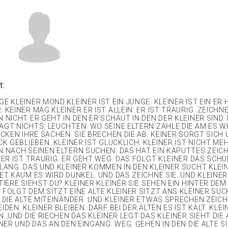
t:
E KLEINER MOND KLEINER IST EIN JUNGE. KLEINER IST EIN ER 
 KEINER MAG KLEINER ER IST ALLEIN. ER IST TRAURIG. ZEICHN
 NICHT ER GEHT IN DEN ER SCHAUT IN DEN DER KLEINER SIND. 
AGT NICHTS. LEUCHTEN. WO SEINE ELTERN ZÄHLE DIE AM ES W
ACKEN IHRE SACHEN. SIE BRECHEN DIE AB. KEINER SORGT SICH
CK GEBLIEBEN. KLEINER IST GLÜCKLICH. KLEINER IST NICHT MEH
N NACH SEINEN ELTERN SUCHEN. DAS HAT EIN KAPUTTES ZEIC
NER IST TRAURIG. ER GEHT WEG. DAS FOLGT KLEINER DAS SCHU
 LANG. DAS UND KLEINER KOMMEN IN DEN KLEINER SUCHT KLEI
DET KAUM ES WIRD DUNKEL. UND DAS ZEICHNE SIE. UND KLEINE
TIERE SIEHST DU? KLEINER KLEINER SIE SEHEN EIN HINTER DE
 FOLGT DEM SITZT EINE ALTE KLEINER SITZT ANS KLEINER SUC
R DIE ALTE MITEINANDER. UND KLEINER ETWAS SPRECHEN ZEIC
IDEN. KLEINER BLEIBEN. DARF BEI DER ALTEN ES IST KALT. KLE
N. UND DIE RIECHEN DAS KLEINER LEGT DAS KLEINER SIEHT DI
INER UND DAS AN DEN EINGANG. WEG. GEHEN IN DEN DIE ALTE SI