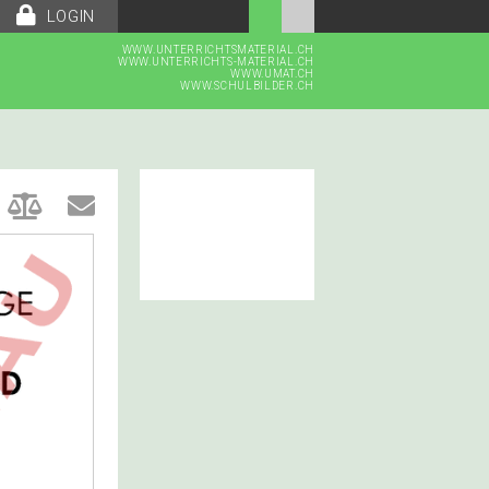
LOGIN
WWW.UNTERRICHTSMATERIAL.CH
WWW.UNTERRICHTS-MATERIAL.CH
WWW.UMAT.CH
WWW.SCHULBILDER.CH