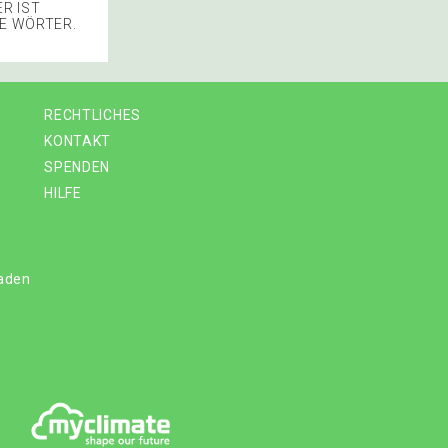
ER IST
IE WÖRTER.
RECHTLICHES
KONTAKT
SPENDEN
HILFE
laden