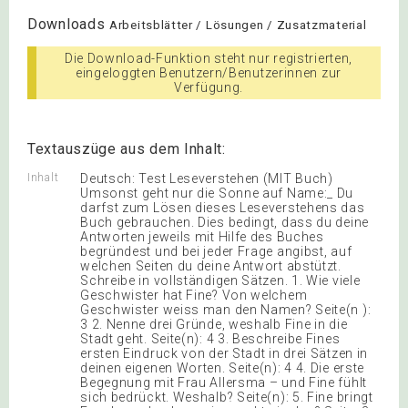
Downloads
Arbeitsblätter / Lösungen / Zusatzmaterial
Die Download-Funktion steht nur registrierten,
eingeloggten Benutzern/Benutzerinnen zur
Verfügung.
Textauszüge aus dem Inhalt:
Inhalt
Deutsch: Test Leseverstehen (MIT Buch)
Umsonst geht nur die Sonne auf Name:_ Du
darfst zum Lösen dieses Leseverstehens das
Buch gebrauchen. Dies bedingt, dass du deine
Antworten jeweils mit Hilfe des Buches
begründest und bei jeder Frage angibst, auf
welchen Seiten du deine Antwort abstützt.
Schreibe in vollständigen Sätzen. 1. Wie viele
Geschwister hat Fine? Von welchem
Geschwister weiss man den Namen? Seite(n ):
3 2. Nenne drei Gründe, weshalb Fine in die
Stadt geht. Seite(n): 4 3. Beschreibe Fines
ersten Eindruck von der Stadt in drei Sätzen in
deinen eigenen Worten. Seite(n): 4 4. Die erste
Begegnung mit Frau Allersma – und Fine fühlt
sich bedrückt. Weshalb? Seite(n): 5. Fine bringt