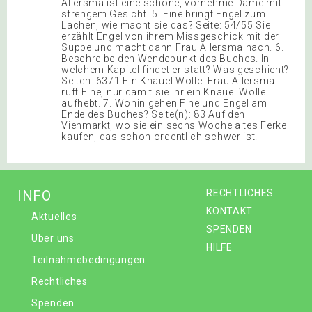
Allersma ist eine schöne, vornehme Dame mit
strengem Gesicht. 5. Fine bringt Engel zum
Lachen, wie macht sie das? Seite: 54/55 Sie
erzählt Engel von ihrem Missgeschick mit der
Suppe und macht dann Frau Allersma nach. 6.
Beschreibe den Wendepunkt des Buches. In
welchem Kapitel findet er statt? Was geschieht?
Seiten: 6371 Ein Knäuel Wolle. Frau Allersma
ruft Fine, nur damit sie ihr ein Knäuel Wolle
aufhebt. 7. Wohin gehen Fine und Engel am
Ende des Buches? Seite(n): 83 Auf den
Viehmarkt, wo sie ein sechs Woche altes Ferkel
kaufen, das schon ordentlich schwer ist.
INFO
RECHTLICHES
KONTAKT
Aktuelles
SPENDEN
Über uns
HILFE
Teilnahmebedingungen
Rechtliches
Spenden