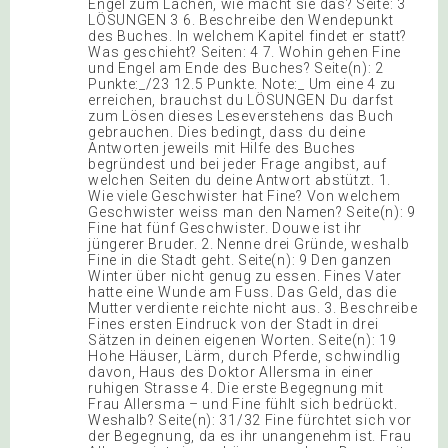
Engel zum Lachen, wie macht sie das? Seite: 3
LÖSUNGEN 3 6. Beschreibe den Wendepunkt
des Buches. In welchem Kapitel findet er statt?
Was geschieht? Seiten: 4 7. Wohin gehen Fine
und Engel am Ende des Buches? Seite(n): 2
Punkte:_/23 12.5 Punkte. Note:_ Um eine 4 zu
erreichen, brauchst du LÖSUNGEN Du darfst
zum Lösen dieses Leseverstehens das Buch
gebrauchen. Dies bedingt, dass du deine
Antworten jeweils mit Hilfe des Buches
begründest und bei jeder Frage angibst, auf
welchen Seiten du deine Antwort abstützt. 1.
Wie viele Geschwister hat Fine? Von welchem
Geschwister weiss man den Namen? Seite(n): 9
Fine hat fünf Geschwister. Douwe ist ihr
jüngerer Bruder. 2. Nenne drei Gründe, weshalb
Fine in die Stadt geht. Seite(n): 9 Den ganzen
Winter über nicht genug zu essen. Fines Vater
hatte eine Wunde am Fuss. Das Geld, das die
Mutter verdiente reichte nicht aus. 3. Beschreibe
Fines ersten Eindruck von der Stadt in drei
Sätzen in deinen eigenen Worten. Seite(n): 19
Hohe Häuser, Lärm, durch Pferde, schwindlig
davon, Haus des Doktor Allersma in einer
ruhigen Strasse 4. Die erste Begegnung mit
Frau Allersma – und Fine fühlt sich bedrückt.
Weshalb? Seite(n): 31/32 Fine fürchtet sich vor
der Begegnung, da es ihr unangenehm ist. Frau