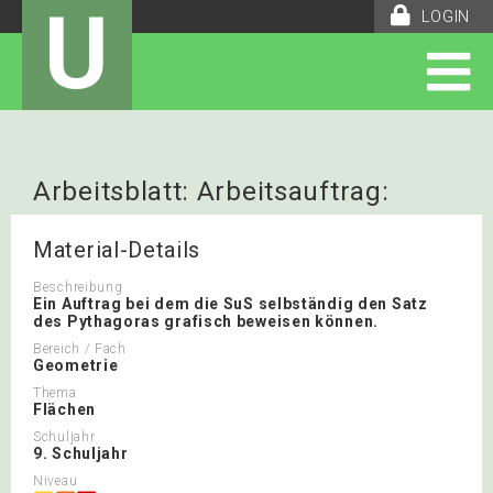
U
LOGIN
Arbeitsblatt: Arbeitsauftrag:
Beweis Pythagoras
Material-Details
Beschreibung
Ein Auftrag bei dem die SuS selbständig den Satz
des Pythagoras grafisch beweisen können.
Bereich / Fach
Geometrie
Thema
Flächen
Schuljahr
9. Schuljahr
Niveau