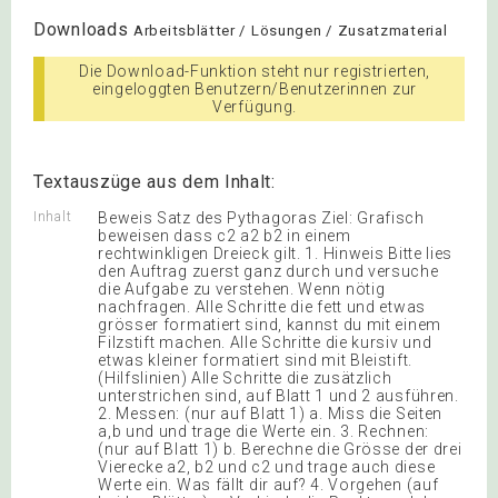
Downloads
Arbeitsblätter / Lösungen / Zusatzmaterial
Die Download-Funktion steht nur registrierten,
eingeloggten Benutzern/Benutzerinnen zur
Verfügung.
Textauszüge aus dem Inhalt:
Inhalt
Beweis Satz des Pythagoras Ziel: Grafisch
beweisen dass c2 a2 b2 in einem
rechtwinkligen Dreieck gilt. 1. Hinweis Bitte lies
den Auftrag zuerst ganz durch und versuche
die Aufgabe zu verstehen. Wenn nötig
nachfragen. Alle Schritte die fett und etwas
grösser formatiert sind, kannst du mit einem
Filzstift machen. Alle Schritte die kursiv und
etwas kleiner formatiert sind mit Bleistift.
(Hilfslinien) Alle Schritte die zusätzlich
unterstrichen sind, auf Blatt 1 und 2 ausführen.
2. Messen: (nur auf Blatt 1) a. Miss die Seiten
a,b und und trage die Werte ein. 3. Rechnen:
(nur auf Blatt 1) b. Berechne die Grösse der drei
Vierecke a2, b2 und c2 und trage auch diese
Werte ein. Was fällt dir auf? 4. Vorgehen (auf