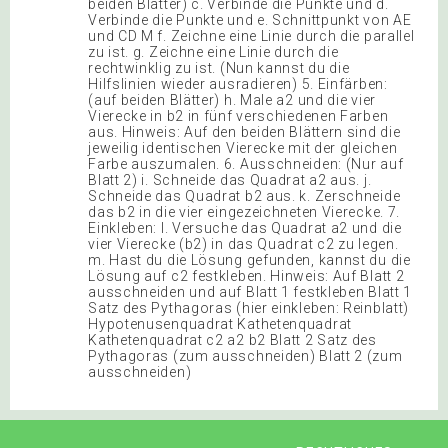
beiden Blätter) c. Verbinde die Punkte und d.
Verbinde die Punkte und e. Schnittpunkt von AE
und CD M f. Zeichne eine Linie durch die parallel
zu ist. g. Zeichne eine Linie durch die
rechtwinklig zu ist. (Nun kannst du die
Hilfslinien wieder ausradieren) 5. Einfärben:
(auf beiden Blätter) h. Male a2 und die vier
Vierecke in b2 in fünf verschiedenen Farben
aus. Hinweis: Auf den beiden Blättern sind die
jeweilig identischen Vierecke mit der gleichen
Farbe auszumalen. 6. Ausschneiden: (Nur auf
Blatt 2) i. Schneide das Quadrat a2 aus. j.
Schneide das Quadrat b2 aus. k. Zerschneide
das b2 in die vier eingezeichneten Vierecke. 7.
Einkleben: l. Versuche das Quadrat a2 und die
vier Vierecke (b2) in das Quadrat c2 zu legen.
m. Hast du die Lösung gefunden, kannst du die
Lösung auf c2 festkleben. Hinweis: Auf Blatt 2
ausschneiden und auf Blatt 1 festkleben Blatt 1
Satz des Pythagoras (hier einkleben: Reinblatt)
Hypotenusenquadrat Kathetenquadrat
Kathetenquadrat c2 a2 b2 Blatt 2 Satz des
Pythagoras (zum ausschneiden) Blatt 2 (zum
ausschneiden)