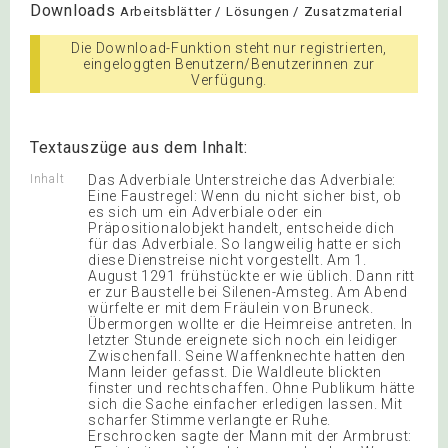
Downloads
Arbeitsblätter / Lösungen / Zusatzmaterial
Die Download-Funktion steht nur registrierten,
eingeloggten Benutzern/Benutzerinnen zur
Verfügung.
Textauszüge aus dem Inhalt:
Inhalt
Das Adverbiale Unterstreiche das Adverbiale:
Eine Faustregel: Wenn du nicht sicher bist, ob
es sich um ein Adverbiale oder ein
Präpositionalobjekt handelt, entscheide dich
für das Adverbiale. So langweilig hatte er sich
diese Dienstreise nicht vorgestellt. Am 1.
August 1291 frühstückte er wie üblich. Dann ritt
er zur Baustelle bei Silenen-Amsteg. Am Abend
würfelte er mit dem Fräulein von Bruneck.
Übermorgen wollte er die Heimreise antreten. In
letzter Stunde ereignete sich noch ein leidiger
Zwischenfall. Seine Waffenknechte hatten den
Mann leider gefasst. Die Waldleute blickten
finster und rechtschaffen. Ohne Publikum hätte
sich die Sache einfacher erledigen lassen. Mit
scharfer Stimme verlangte er Ruhe.
Erschrocken sagte der Mann mit der Armbrust: