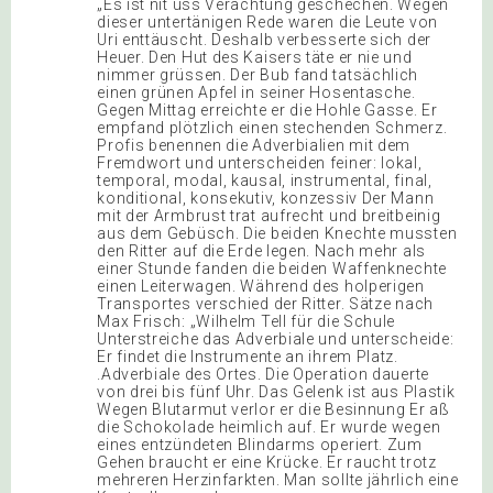
„Es ist nit uss Verachtung geschechen. Wegen
dieser untertänigen Rede waren die Leute von
Uri enttäuscht. Deshalb verbesserte sich der
Heuer. Den Hut des Kaisers täte er nie und
nimmer grüssen. Der Bub fand tatsächlich
einen grünen Apfel in seiner Hosentasche.
Gegen Mittag erreichte er die Hohle Gasse. Er
empfand plötzlich einen stechenden Schmerz.
Profis benennen die Adverbialien mit dem
Fremdwort und unterscheiden feiner: lokal,
temporal, modal, kausal, instrumental, final,
konditional, konsekutiv, konzessiv Der Mann
mit der Armbrust trat aufrecht und breitbeinig
aus dem Gebüsch. Die beiden Knechte mussten
den Ritter auf die Erde legen. Nach mehr als
einer Stunde fanden die beiden Waffenknechte
einen Leiterwagen. Während des holperigen
Transportes verschied der Ritter. Sätze nach
Max Frisch: „Wilhelm Tell für die Schule
Unterstreiche das Adverbiale und unterscheide:
Er findet die Instrumente an ihrem Platz.
.Adverbiale des Ortes. Die Operation dauerte
von drei bis fünf Uhr. Das Gelenk ist aus Plastik
Wegen Blutarmut verlor er die Besinnung Er aß
die Schokolade heimlich auf. Er wurde wegen
eines entzündeten Blindarms operiert. Zum
Gehen braucht er eine Krücke. Er raucht trotz
mehreren Herzinfarkten. Man sollte jährlich eine