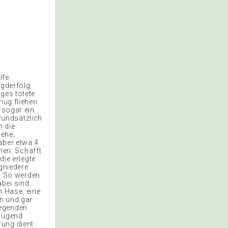
lfe
agderfolg
ges tötete
nug fliehen
 sogar ein
rundsätzlich
h die
Rehe,
aber etwa 4
en. Schafft
die erlegte
ngniedere
s. So werden
abei sind
n Hase, eine
en und gar
Gegenden
enügend
ung dient.