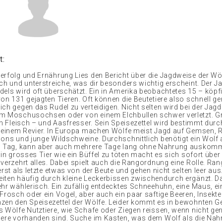
t:
erfolg und Ernährung Lies den Bericht über die Jagdweise der Wö
rch und unterstreiche, was dir besonders wichtig erscheint. Der J
dels wird oft überschätzt. Ein in Amerika beobachtetes 15 – köpfi
on 131 gejagten Tieren. Oft können die Beutetiere also schnell ge
ch gegen das Rudel zu verteidigen. Nicht selten wird bei der Jagd
m Moschusochsen oder von einem Elchbullen schwer verletzt. G
in Fleisch – und Aasfresser. Sein Speisezettel wird bestimmt durc
 seinem Revier. In Europa machen Wölfe meist Jagd auf Gemsen, 
lons und junge Wildschweine. Durchschnittlich benötigt ein Wolf 
ro Tag, kann aber auch mehrere Tage lang ohne Nahrung auskomm
ein grosses Tier wie ein Büffel zu töten macht es sich sofort über 
 verzehrt alles. Dabei spielt auch die Rangordnung eine Rolle. Ra
erst als letzte etwas von der Beute und gehen nicht selten leer au
iten häufig durch kleine Leckerbissen zwischendurch ergänzt. D
ehr wählerisch. Ein zufällig entdecktes Schneehuhn, eine Maus, ei
 Frosch oder ein Vogel, aber auch ein paar saftige Beeren, Insekt
zen den Speisezettel der Wölfe. Leider kommt es in bewohnten 
s Wölfe Nutztiere, wie Schafe oder Ziegen reissen, wenn nicht g
iere vorhanden sind. Suche im Kasten, was dem Wolf als die Nahr