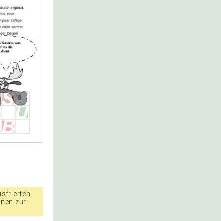
strierten,
nnen zur