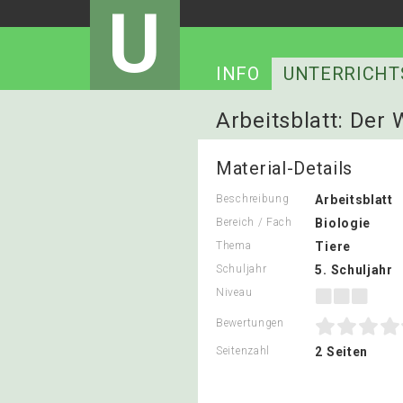
U
INFO
UNTERRICHT
Arbeitsblatt: Der
Material-Details
Beschreibung
Arbeitsblatt
Bereich / Fach
Biologie
Thema
Tiere
Schuljahr
5. Schuljahr
Niveau
Bewertungen
Seitenzahl
2 Seiten