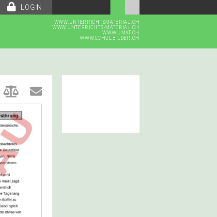
LOGIN
WWW.UNTERRICHTSMATERIAL.CH
WWW.UNTERRICHTS-MATERIAL.CH
WWW.UMAT.CH
WWW.SCHULBILDER.CH