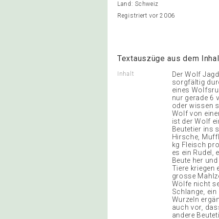
Land: Schweiz
Registriert vor 2006
Textauszüge aus dem Inhal
Inhalt
Der Wolf Jagd
sorgfältig du
eines Wolfsru
nur gerade 6 v
oder wissen si
Wolf von eine
ist der Wolf e
Beutetier ins
Hirsche, Muff
kg Fleisch p
es ein Rudel, 
Beute her und
Tiere kriegen 
grosse Mahlze
Wölfe nicht s
Schlange, ein
Wurzeln ergän
auch vor, das
andere Beutet