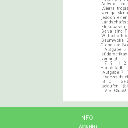
Antwort und 
„Sierra trop
wenige Mensc
jedoch eine
Landschaftsb
Flussoasen, 
Selva sind 
Wirtschafts
Baumwolle, 
Ordne die 
Aufgabe 6: T
südamerikani
verlang
7 9 1 2
Hauptst
Aufgabe 7: T
eingezei
B C Selbste
gelaufen: (bi
Viel Glück
INFO
Aktuelles