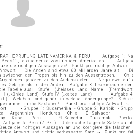
t:
RAPHIEPRÜFUNG LATEINAMERIKA & PERU Aufgabe 1: Nam
Begriff „Lateinamerika vom übrigen Amerika ab. Aufgab
uze die richtigen Aussagen an! Punkt pro richtige Antwort
 Antwort Die Anden sind etwa 60 Milliarden Jahre alt. D
h zwischen den Tropen bis hin zu den Aussentropen. Chile
Argentinien gehören zu den Andenstaaten. Nirgendwo auf 
res Gebirge als in den Anden. Aufgabe 3: Lebensräume der
 die Tabelle aus! Stufe I („heisses Land Name (Fremdw
 III („kühles Land) Stufe IV („kaltes Land) Aufgabe 4:
 Pkt.) Welches Land gehört in welche Ländergruppe? Schrei
ppenummer in die Kästchen! Punkt pro richtige Antwort -‐
wort • Gruppe 1: Südamerika • Gruppe 2: Karibik • Grupp
erika Argentinien Honduras Chile El Salvador
uay Kuba Peru El Salvador Guatemala Puerto
ufgabe 5: Peru (7 Pkt.) Untersuche folgende Sätze auf ih
 Kreuze die richtigen Aussagen an und korrigiere die falsche
chtige Antwort und richtig verbesserter Satz -‐ Punkt pro fa