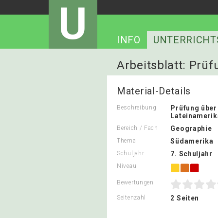
U
INFO
UNTERRICHT
Arbeitsblatt: Prü
Material-Details
Beschreibung
Prüfung über
Lateinamerik
Bereich / Fach
Geographie
Thema
Südamerika
Schuljahr
7. Schuljahr
Niveau
Bewertungen
Seitenzahl
2 Seiten