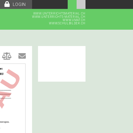
LOGIN
WWW.UNTERRICHTSMATERIAL.CH
WWW.UNTERRICHTS-MATERIAL.CH
WWW.UMAT.CH
WWW.SCHULBILDER.CH