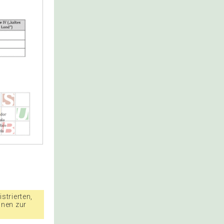
strierten,
nnen zur