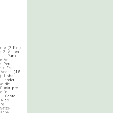
e (2 Pkt.)
e 2: Anden
 -‐ Punkt
ie Anden
, Peru,
der Erde
 Anden (4.5
ort) Höhe
 Länder
be die
 Punkt pro
e 3:
 Costa
 Rico
re
n Sätze!
lsche