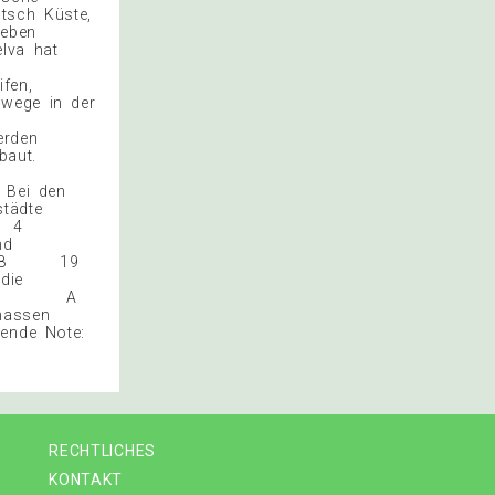
tsch Küste,
leben
lva hat
fen,
swege in der
erden
ebaut.
ildern zu!
 Bei den
tädte
 1 10 4
 Land
7 18 19
die
chen)! A
massen
olgende Note:
RECHTLICHES
KONTAKT