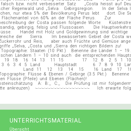
falsch bzw. nicht verbesserter Satz „Costa heisst auf Deu
ischer Regenwald und „Selva Gebirgsregion. In der Selva 
hen, nur etwa 5% der Bevölkerung Perus lebt dort. Die Se
n Flächenanteil von 60% an der Fläche Perus. Zur
eschreibung der Costa passen folgende Worte: Küstenstrei
sandig, gebirgig, felsig und Flussoasen. Die Hauptverkehr
Flüsse. Handel mit Holz und Goldgewinnung sind wichtige
bereiche der Sierra. Im bewässertem Gebiet der Costa w
Zuckerrohr und Reis, aber auch Früchte und Gemüse ang
Begriffe „Selva, „Costa und „Sierra den richtigen B
opographie: Staaten (10 Pkt.) Benenne die Länder 1 – 19.
schen Ländern 1 – 10 sind auch die entsprechenden Haupts
t. 19 18 16 14 13 11 15 17 12 8 2 5
 3 6 3 4 5 Land Hauptstadt 6 7 8 9 10
adt Land 11 12 13 14 15 16 Land 1
opographie: Flüsse & Ebenen / Gebirge (3.5 Pkt.) Benenne 
chneten Flüsse (Pfeile) und Ebenen (Flä
inschätzung A: B:_ C:_ Die Prüfung ist mir folgender
tte ankreuzen) -‐-‐-‐-‐-‐-‐-‐-‐-‐-‐-‐-‐-‐-‐-‐-‐-‐-‐ Ich erwarte f
!
UNTERRICHTSMATERIAL
Übersicht