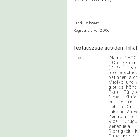
Land: Schweiz
Registriert vor 2006
Textauszüge aus dem Inhal
Inhalt
Name: GEOG
Grenze den 
(2 Pkt.) Kre
pro falsche
befinden sic
Mexiko und 
gibt es höhe
Pkt.) Fülle
Klima Stufe
einteilen (6
richtige Gru
falsche Ant
Zentralam
Rica Urug
Venezuela A
Richtigkeit!
Punkt pro ri