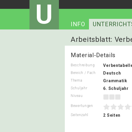
U
INFO
UNTERRICHT
Arbeitsblatt: Ver
Material-Details
Beschreibung
Verbentabell
Bereich / Fach
Deutsch
Thema
Grammatik
Schuljahr
6. Schuljahr
Niveau
Bewertungen
Seitenzahl
2 Seiten