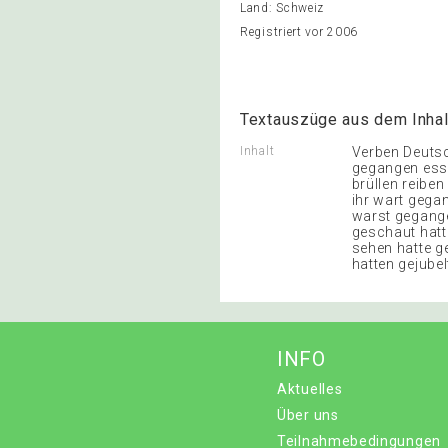
Land: Schweiz
Registriert vor 2006
Textauszüge aus dem Inhal
Inhalt
Verben Deutsc
gegangen esse
brüllen reibe
ihr wart gegan
warst gegang
geschaut hatt
sehen hatte g
hatten gejubel
INFO
Aktuelles
Über uns
Teilnahmebedingungen