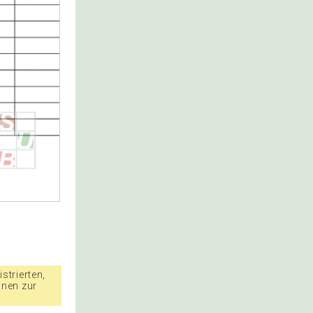
strierten,
nnen zur