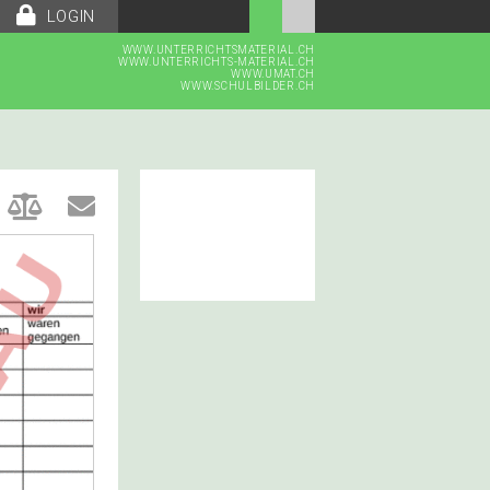
LOGIN
WWW.UNTERRICHTSMATERIAL.CH
WWW.UNTERRICHTS-MATERIAL.CH
WWW.UMAT.CH
WWW.SCHULBILDER.CH