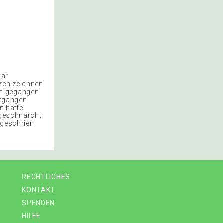
war
zen zeichnen
en gegangen
gegangen
n hatte
 geschnarcht
 geschrien
RECHTLICHES
KONTAKT
SPENDEN
HILFE