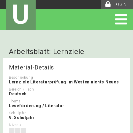
U
LOGIN
Arbeitsblatt: Lernziele
Literaturprüfung
Material-Details
Beschreibung
Lernziele Literaturprüfung Im Westen nichts Neues
Bereich / Fach
Deutsch
Thema
Leseförderung / Literatur
Schuljahr
9. Schuljahr
Niveau