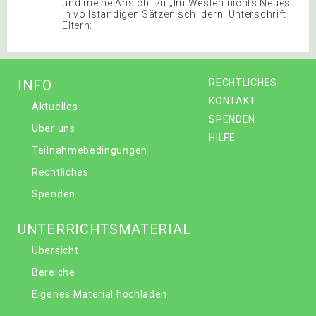
und meine Ansicht zu „Im Westen nichts Neues
in vollständigen Sätzen schildern. Unterschrift
Eltern:
INFO
RECHTLICHES
KONTAKT
Aktuelles
SPENDEN
Über uns
HILFE
Teilnahmebedingungen
Rechtliches
Spenden
UNTERRICHTSMATERIAL
Übersicht
Bereiche
Eigenes Material hochladen