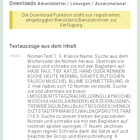
Downloads
Arbeitsblätter / Lösungen / Zusatzmaterial
Die Download-Funktion steht nur registrierten,
eingeloggten Benutzern/Benutzerinnen zur
Verfügung.
Textauszüge aus dem Inhalt:
Inhalt
NomenTest 1. 3. Klasse Name: Suche aus dem
Wörtersalat die Nomen heraus. Übermale sie
braun und schreibe sie mit den Begleitern auf.
HASE FAUL TIEF KATZE HAND ODER RENNEN
KÜCHE HEUTE NORMAL GIRAFFE RUTSCHEN
FALSCH MUSCHEL BLUME SCHMETTERLING /8
2. Hier haben sich 10 Nomen versteckt. Suche
sie und übermale sie braun.
LMOGEBURTSTAGZRACHELLERNGLLAYWOCHEFF
WSSCHULHAUSLILKINDERXLKERZEXPAUSENPLATZ
TREWRIESIGURZIKLLBLAUTRCSOIGESCHENKOILK
OIZTSTADTPPMAWISTJWALDKQPDROTYETRABEN
/10 3. Suche zu diesen Verben die passenden
Nomen und schreibe sie mit den Begleitern auf.
rechnen spielen springen /7 feuern zeichnen
fragen regnen Schreibe dann die Sätze auf und
beachte die Gross und Kleinschreibung. 4.