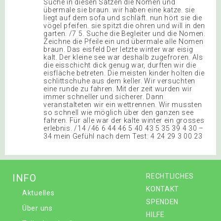
Suche in diesen Sätzen die Nomen und
übermale sie braun. wir haben eine katze. sie
liegt auf dem sofa und schläft. nun hört sie die
vögel pfeifen. sie spitzt die ohren und will in den
garten. /7 5. Suche die Begleiter und die Nomen.
Zeichne die Pfeile ein und übermale alle Nomen
braun. Das eisfeld Der letzte winter war eisig
kalt. Der kleine see war deshalb zugefroren. Als
die eisschicht dick genug war, durften wir die
eisfläche betreten. Die meisten kinder holten die
schlittschuhe aus dem keller. Wir versuchten
eine runde zu fahren. Mit der zeit wurden wir
immer schneller und sicherer. Dann
veranstalteten wir ein wettrennen. Wir mussten
so schnell wie möglich über den ganzen see
fahren. Für alle war der kalte winter ein grosses
erlebnis. /14 /46 6 44 46 5 40 43 5 35 39 4 30 –
34 mein Gefühl nach dem Test: 4 24 29 3 00 23
INFO
RECHTLICHES
KONTAKT
Aktuelles
SPENDEN
Über uns
HILFE