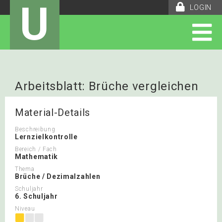
U
LOGIN
Arbeitsblatt: Brüche vergleichen
Material-Details
Beschreibung
Lernzielkontrolle
Bereich / Fach
Mathematik
Thema
Brüche / Dezimalzahlen
Schuljahr
6. Schuljahr
Niveau