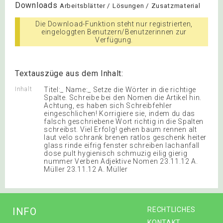
Downloads
Arbeitsblätter / Lösungen / Zusatzmaterial
Die Download-Funktion steht nur registrierten,
eingeloggten Benutzern/Benutzerinnen zur
Verfügung.
Textauszüge aus dem Inhalt:
Inhalt
Titel:_ Name:_ Setze die Wörter in die richtige
Spalte. Schreibe bei den Nomen die Artikel hin.
Achtung, es haben sich Schreibfehler
eingeschlichen! Korrigiere sie, indem du das
falsch geschriebene Wort richtig in die Spalten
schreibst. Viel Erfolg! gehen baum rennen alt
laut velo schrank brenen ratlos geschenk heiter
glass rinde eifrig fenster schreiben lachanfall
dose pult hygienisch schmuzig eilig gierig
nummer Verben Adjektive Nomen 23.11.12 A.
Müller 23.11.12 A. Müller
INFO
RECHTLICHES
KONTAKT