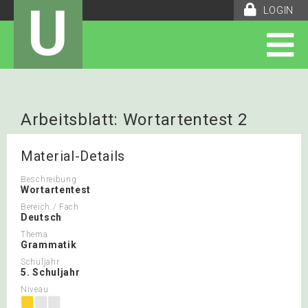
U
LOGIN
Arbeitsblatt: Wortartentest 2
Material-Details
Beschreibung
Wortartentest
Bereich / Fach
Deutsch
Thema
Grammatik
Schuljahr
5. Schuljahr
Niveau