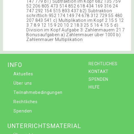
147 779 b1) Subtraktion im Kopf 682 135 759
52 206 805 473 514 852 618 434 169 316 24
747 292 154 515 893 437 b2) Subtraktion
schriftlich 952 174 149 74 678 312 729 55 480
207 843 541 c) Multiplikation im Kopf 2 15 5 12
3 7 8 9 12 15 9 20 10 2 18 3 25 5 16 4 15 5 d)
Division im Kopf Aufgabe 3: Zahlenmauern 21 7
Bonusaufgaben a) Zahlenmauer über 1000 b)
Zahlenmauer Multiplikation
INFO
RECHTLICHES
KONTAKT
Aktuelles
SPENDEN
Über uns
HILFE
Teilnahmebedingungen
Rechtliches
Spenden
UNTERRICHTSMATERIAL