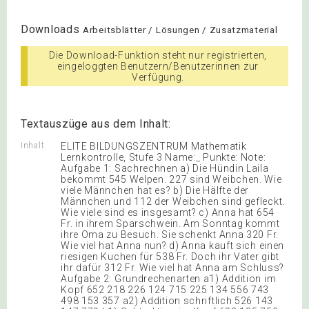
Downloads
Arbeitsblätter / Lösungen / Zusatzmaterial
Die Download-Funktion steht nur registrierten,
eingeloggten Benutzern/Benutzerinnen zur
Verfügung.
Textauszüge aus dem Inhalt:
Inhalt
ELITE BILDUNGSZENTRUM Mathematik
Lernkontrolle, Stufe 3 Name:_ Punkte: Note:
Aufgabe 1: Sachrechnen a) Die Hündin Laila
bekommt 545 Welpen. 227 sind Weibchen. Wie
viele Männchen hat es? b) Die Hälfte der
Männchen und 112 der Weibchen sind gefleckt.
Wie viele sind es insgesamt? c) Anna hat 654
Fr. in ihrem Sparschwein. Am Sonntag kommt
ihre Oma zu Besuch. Sie schenkt Anna 320 Fr.
Wie viel hat Anna nun? d) Anna kauft sich einen
riesigen Kuchen für 538 Fr. Doch ihr Vater gibt
ihr dafür 312 Fr. Wie viel hat Anna am Schluss?
Aufgabe 2: Grundrechenarten a1) Addition im
Kopf 652 218 226 124 715 225 134 556 743
498 153 357 a2) Addition schriftlich 526 143