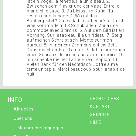
ist ein Vogel. la fenêtre, il a un oiseau. 2.
Zwischen dem Klavier und der Vase. Entre le
piano et le vase. 3. Du bleibst im Käfig. Tu
restes dans la cage. 4. Wo ist das
Büchergestell? Où est la bibliothèque? 5. Da ist
eine Kommode mit 3 Schubladen. Voilà une
commode avec 3 tiroirs. 6. Auf dem Bild ist ein
Vorhang. Sur le tableau, il a un rideau. 7. Steig
auf meinen Schreibtisch! Monte sur mon
bureau! 8. In meinem Zimmer steht ein Bett.
Dans ma chambre, il a un lit. 9. Ich nehme auch
einen Schrank. Je prends aussi un armoire. 10.
Ich schenke meiner Tante einen Teppich. 11.
Vielen Dank für den Nachttisch. Joffre à ma
tante un tapis. Merci beaucoup pour la table de
nuit.
INFO
RECHTLICHES
KONTAKT
Aktuelles
SPENDEN
Über uns
HILFE
Teilnahmebedingungen