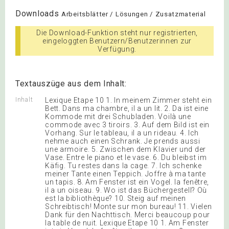
Downloads
Arbeitsblätter / Lösungen / Zusatzmaterial
Die Download-Funktion steht nur registrierten,
eingeloggten Benutzern/Benutzerinnen zur
Verfügung.
Textauszüge aus dem Inhalt:
Inhalt
Lexique Etape 10 1. In meinem Zimmer steht ein
Bett. Dans ma chambre, il a un lit. 2. Da ist eine
Kommode mit drei Schubladen. Voilà une
commode avec 3 tiroirs. 3. Auf dem Bild ist ein
Vorhang. Sur le tableau, il a un rideau. 4. Ich
nehme auch einen Schrank. Je prends aussi
une armoire. 5. Zwischen dem Klavier und der
Vase. Entre le piano et le vase. 6. Du bleibst im
Käfig. Tu restes dans la cage. 7. Ich schenke
meiner Tante einen Teppich. Joffre à ma tante
un tapis. 8. Am Fenster ist ein Vogel. la fenêtre,
il a un oiseau. 9. Wo ist das Büchergestell? Où
est la bibliothèque? 10. Steig auf meinen
Schreibtisch! Monte sur mon bureau! 11. Vielen
Dank für den Nachttisch. Merci beaucoup pour
la table de nuit. Lexique Etape 10 1. Am Fenster