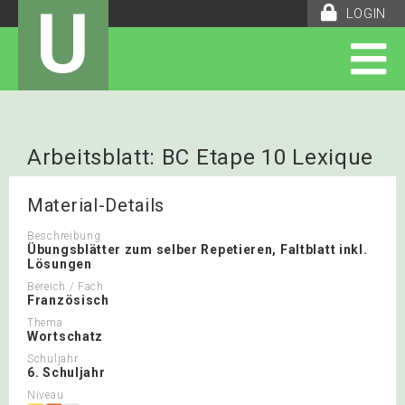
U
LOGIN
Arbeitsblatt: BC Etape 10 Lexique
Material-Details
Beschreibung
Übungsblätter zum selber Repetieren, Faltblatt inkl.
Lösungen
Bereich / Fach
Französisch
Thema
Wortschatz
Schuljahr
6. Schuljahr
Niveau