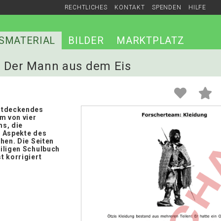
RECHTLICHES
KONTAKT
SPENDEN
HILFE
SMATERIAL
BILDER
MARKTPLATZ
 - Der Mann aus dem Eis
ntdeckendes
m von vier
s, die
 Aspekte des
hen. Die Seiten
iligen Schulbuch
t korrigiert