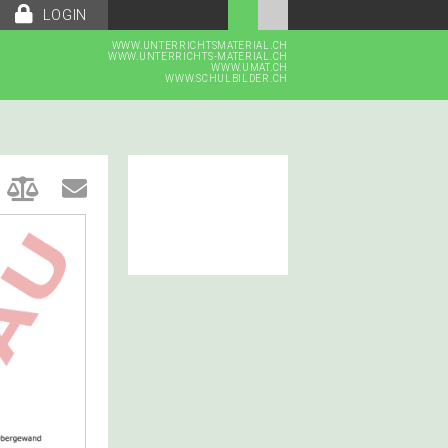
LOGIN
WWW.UNTERRICHTSMATERIAL.CH
WWW.UNTERRICHTS-MATERIAL.CH
WWW.UMAT.CH
WWW.SCHULBILDER.CH