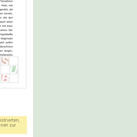
strierten,
nnen zur