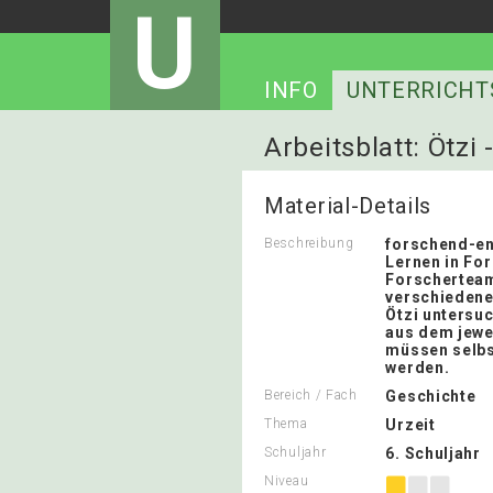
U
INFO
UNTERRICHT
Arbeitsblatt: Ötzi
Material-Details
Beschreibung
forschend-e
Lernen in For
Forscherteam
verschiedene
Ötzi untersuc
aus dem jewe
müssen selbs
werden.
Bereich / Fach
Geschichte
Thema
Urzeit
Schuljahr
6. Schuljahr
Niveau