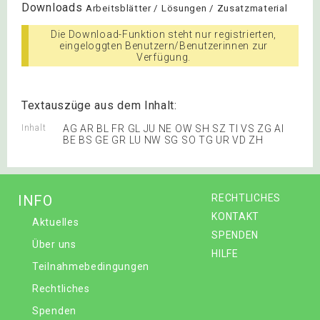
Downloads
Arbeitsblätter / Lösungen / Zusatzmaterial
Die Download-Funktion steht nur registrierten,
eingeloggten Benutzern/Benutzerinnen zur
Verfügung.
Textauszüge aus dem Inhalt:
Inhalt
AG AR BL FR GL JU NE OW SH SZ TI VS ZG AI
BE BS GE GR LU NW SG SO TG UR VD ZH
INFO
RECHTLICHES
KONTAKT
Aktuelles
SPENDEN
Über uns
HILFE
Teilnahmebedingungen
Rechtliches
Spenden