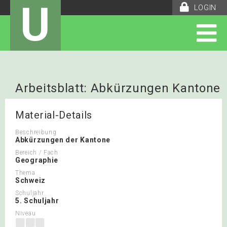
U
LOGIN
Arbeitsblatt: Abkürzungen Kantone
der Schweiz
Material-Details
Beschreibung
Abkürzungen der Kantone
Bereich / Fach
Geographie
Thema
Schweiz
Schuljahr
5. Schuljahr
Niveau