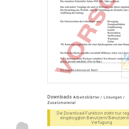
Downloads
Arbeitsblätter / Lösungen /
Zusatzmaterial
Die Download-Funktion steht nur regi
eingeloggten Benutzern/Benutzeri
Verfügung.