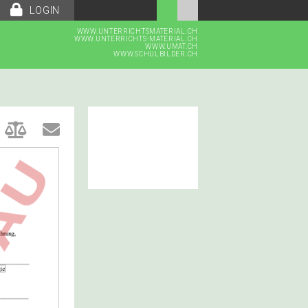
LOGIN
WWW.UNTERRICHTSMATERIAL.CH
WWW.UNTERRICHTS-MATERIAL.CH
WWW.UMAT.CH
WWW.SCHULBILDER.CH