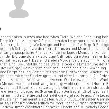
t:
chen halten, nutzen und bedrohen Tiere. Welche Bedeutung hab
Tiere für den Menschen? Sie sichern den Lebensunterhalt für de
n Nahrung, Kleidung, Werkzeuge und Heilmittel. Der Begriff Biologi
en. Im 6.Schuljahr werden Tiere, Pflanzen und Menschen behande
der Umgangssprache Pflanzenkunde Tierkunde Menschenkunde
in der Biologie Botanik Zoologie Anthropologie Die einzelnen Erd
o. Jahre gedauert. Das sind andere Vorgänge die auch in Million
ufen sind. Die Entstehung des Weltalls oder die Entstehung der Kr
g der Gebirge. Die 8.kennzeichen des Lebendigen sind: Bewegung
me Fortpflanzung Gestalt Reizreaktion Stoffwechsel Wachstum 
leichen mit einer Spielzeugmaus und einer Hausmaus. Die Erde 
inhalb Millionen Arten von Lebewesen. Wie Lebewesen beim Wac
n Mensch verändert sich an grösse, gewicht und dicke. (Nur ein B
ewesen auf Reize? Eine Katze legt die Ohren nach hinten sträubt d
ie einen Hund begegnet.(Nur ein Bsp.) Der Begriff „Stoffwechsel 
ung nimmt die Energie und scheidet die Abfallstoffe aus. Alle Leb
Bausteinen man nennt sie Zellen. GLIEDFÜSSLER Insekten Garnel
 Läuse/Flöhe Krebstiere Milben Würmer Regenwürmer Plattwürme
 Fadenwürmer Weichtiere Schnecke Tintenfisch Muscheln Seeoh