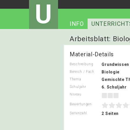
U
INFO
UNTERRICHT
Arbeitsblatt: Biolo
Material-Details
Beschreibung
Grundwissen 
Bereich / Fach
Biologie
Thema
Gemischte T
Schuljahr
6. Schuljahr
Niveau
Bewertungen
Seitenzahl
2 Seiten