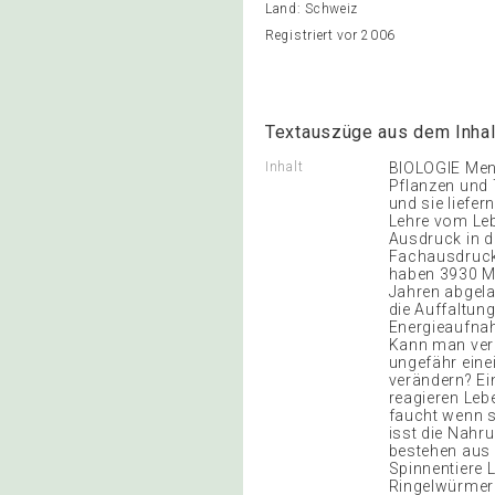
Land: Schweiz
Registriert vor 2006
Textauszüge aus dem Inhal
Inhalt
BIOLOGIE Mens
Pflanzen und 
und sie liefer
Lehre vom Leb
Ausdruck in 
Fachausdruck 
haben 3930 Mi
Jahren abgela
die Auffaltun
Energieaufnah
Kann man verg
ungefähr eine
verändern? Ei
reagieren Leb
faucht wenn s
isst die Nahr
bestehen aus 
Spinnentiere
Ringelwürmer