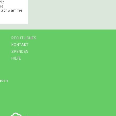
alz
be
one Schwämme
RECHTLICHES
KONTAKT
SPENDEN
HILFE
laden