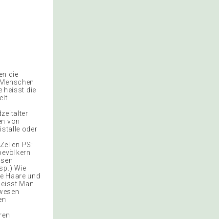
en die
n Menschen
e heisst die
lt.
zeitalter
en von
istalle oder
Zellen PS:
bevölkern
hsen
sp.) Wie
ie Haare und
heisst Man
ewesen
en
r
ren