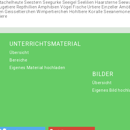
tachelheute Seestern Seegurke Seeigel Seelilien Haarsterne Seew
ugetiere Repthillien Amphibien Vögel Fische Urtiere Einzeller Amö
en Geisseltierchen Wimpertierchen Hohltiere Koralle Seeanem
iere
UNTERRICHTSMATERIAL
Übersicht
Bereiche
Eigenes Material hochladen
BILDER
Übersicht
Eigenes Bild hoch