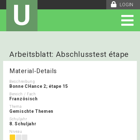
U
LOGIN
Arbeitsblatt: Abschlusstest étape
15 - Profil B
Material-Details
Beschreibung
Bonne CHance 2; étape 15
Bereich / Fach
Französisch
Thema
Gemischte Themen
Schuljahr
8. Schuljahr
Niveau