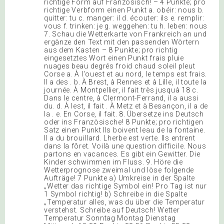
richtige Form auf Französisch! – 4 Punkte; pro
richtige Verbform einen Punkt a. obéir: nous b.
quitter: tu c. manger: il d. écouter: ils e. remplir:
vous f. trinken: je g. weggehen: tu h. leben: nous
7. Schau die Wetterkarte von Frankreich an und
ergänze den Text mit den passenden Wörtern
aus dem Kasten – 8 Punkte; pro richtig
eingesetztes Wort einen Punkt frais pluie
nuages beau degrés froid chaud soleil pleut
Corse a. À l‘ouest et au nord, le temps est frais.
Il a des . b. À Brest, à Rennes et à Lille, il toute la
journée. À Montpellier, il fait très jusquà 18 c.
Dans le centre, à Clermont-Ferrand, il a aussi
du. d. À lest, il fait . À Metz et à Besançon, il a de
la . e. En Corse, il fait. 8. Übersetze ins Deutsch
oder ins Französische! 8 Punkte; pro richtigen
Satz einen Punkt Ils boivent leau de la fontaine.
Il a du brouillard. Lherbe est verte. Ils entrent
dans la fôret. Voilà une question difficile. Nous
partons en vacances. Es gibt ein Gewitter. Die
Kinder schwimmen im Fluss. 9. Höre die
Wetterprognose zweimal und löse folgende
Aufträge! 7 Punkte a) Umkreise in der Spalte
„Wetter das richtige Symbol ein! Pro Tag ist nur
1 Symbol richtig! b) Schreibe in die Spalte
„Temperatur alles, was du über die Temperatur
verstehst. Schreibe auf Deutsch! Wetter
Temperatur Sonntag Montag Dienstag