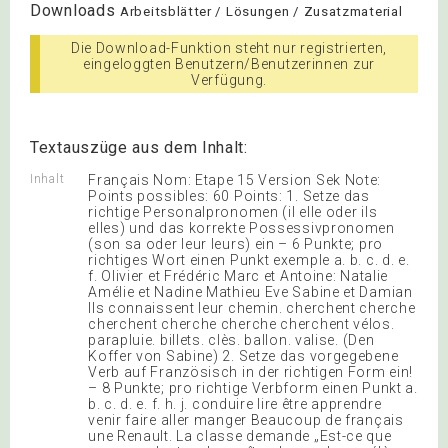
Downloads
Arbeitsblätter / Lösungen / Zusatzmaterial
Die Download-Funktion steht nur registrierten,
eingeloggten Benutzern/Benutzerinnen zur
Verfügung.
Textauszüge aus dem Inhalt:
Inhalt
Français Nom: Etape 15 Version Sek Note:
Points possibles: 60 Points: 1. Setze das
richtige Personalpronomen (il elle oder ils
elles) und das korrekte Possessivpronomen
(son sa oder leur leurs) ein – 6 Punkte; pro
richtiges Wort einen Punkt exemple a. b. c. d. e.
f. Olivier et Frédéric Marc et Antoine: Natalie
Amélie et Nadine Mathieu Eve Sabine et Damian
Ils connaissent leur chemin. cherchent cherche
cherchent cherche cherche cherchent vélos.
parapluie. billets. clès. ballon. valise. (Den
Koffer von Sabine) 2. Setze das vorgegebene
Verb auf Französisch in der richtigen Form ein!
– 8 Punkte; pro richtige Verbform einen Punkt a.
b. c. d. e. f. h. j. conduire lire être apprendre
venir faire aller manger Beaucoup de français
une Renault. La classe demande „Est-ce que