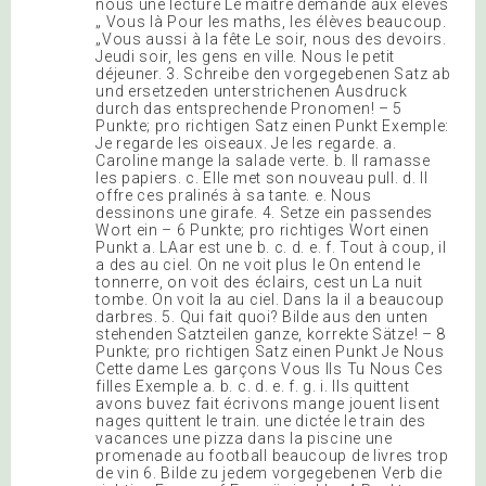
nous une lecture Le maître demande aux élèves
„ Vous là Pour les maths, les élèves beaucoup.
„Vous aussi à la fête Le soir, nous des devoirs.
Jeudi soir, les gens en ville. Nous le petit
déjeuner. 3. Schreibe den vorgegebenen Satz ab
und ersetzeden unterstrichenen Ausdruck
durch das entsprechende Pronomen! – 5
Punkte; pro richtigen Satz einen Punkt Exemple:
Je regarde les oiseaux. Je les regarde. a.
Caroline mange la salade verte. b. Il ramasse
les papiers. c. Elle met son nouveau pull. d. Il
offre ces pralinés à sa tante. e. Nous
dessinons une girafe. 4. Setze ein passendes
Wort ein – 6 Punkte; pro richtiges Wort einen
Punkt a. LAar est une b. c. d. e. f. Tout à coup, il
a des au ciel. On ne voit plus le On entend le
tonnerre, on voit des éclairs, cest un La nuit
tombe. On voit la au ciel. Dans la il a beaucoup
darbres. 5. Qui fait quoi? Bilde aus den unten
stehenden Satzteilen ganze, korrekte Sätze! – 8
Punkte; pro richtigen Satz einen Punkt Je Nous
Cette dame Les garçons Vous Ils Tu Nous Ces
filles Exemple a. b. c. d. e. f. g. i. Ils quittent
avons buvez fait écrivons mange jouent lisent
nages quittent le train. une dictée le train des
vacances une pizza dans la piscine une
promenade au football beaucoup de livres trop
de vin 6. Bilde zu jedem vorgegebenen Verb die