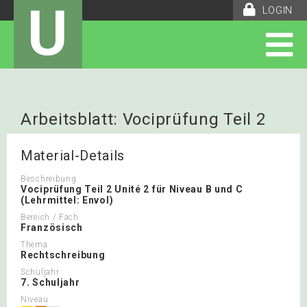
U
LOGIN
Arbeitsblatt: Vociprüfung Teil 2
Unité 2
Material-Details
Beschreibung
Vociprüfung Teil 2 Unité 2 für Niveau B und C
(Lehrmittel: Envol)
Bereich / Fach
Französisch
Thema
Rechtschreibung
Schuljahr
7. Schuljahr
Niveau