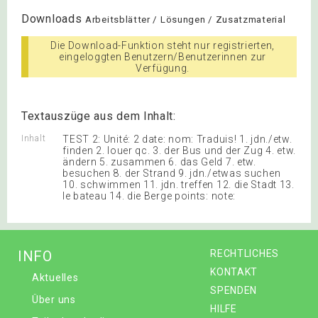
Downloads
Arbeitsblätter / Lösungen / Zusatzmaterial
Die Download-Funktion steht nur registrierten,
eingeloggten Benutzern/Benutzerinnen zur
Verfügung.
Textauszüge aus dem Inhalt:
Inhalt
TEST 2: Unité: 2 date: nom: Traduis! 1. jdn./etw.
finden 2. louer qc. 3. der Bus und der Zug 4. etw.
ändern 5. zusammen 6. das Geld 7. etw.
besuchen 8. der Strand 9. jdn./etwas suchen
10. schwimmen 11. jdn. treffen 12. die Stadt 13.
le bateau 14. die Berge points: note:
INFO
RECHTLICHES
KONTAKT
Aktuelles
SPENDEN
Über uns
HILFE