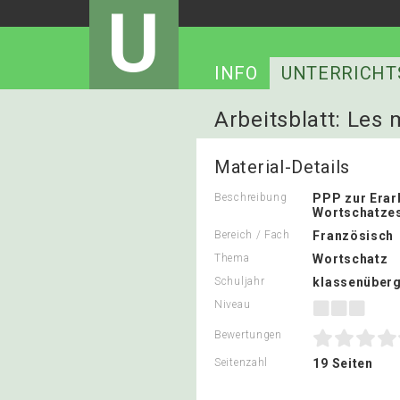
U
INFO
UNTERRICHT
Arbeitsblatt: Les 
Material-Details
Beschreibung
PPP zur Erar
Wortschatze
Bereich / Fach
Französisch
Thema
Wortschatz
Schuljahr
klassenüberg
Niveau
Bewertungen
Seitenzahl
19 Seiten