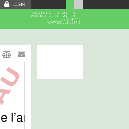
LOGIN
WWW.UNTERRICHTSMATERIAL.CH
WWW.UNTERRICHTS-MATERIAL.CH
WWW.UMAT.CH
WWW.SCHULBILDER.CH