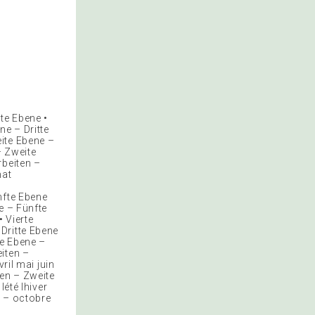
te Ebene •
ne – Dritte
ite Ebene –
– Zweite
rbeiten –
mat
nfte Ebene
e – Fünfte
 Vierte
Dritte Ebene
te Ebene –
iten –
ril mai juin
en – Zweite
lété lhiver
e – octobre