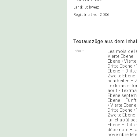
Land: Schweiz
Registriert vor 2006
Textauszüge aus dem Inhal
Inhalt
Les mois de l
Vierte Ebene 
Ebene • Viert
Dritte Ebene •
Ebene – Dritt
Zweite Ebene 
bearbeiten – Z
Textmasterfor
août • Textma
Ebene septemb
Ebene – Fünft
• Vierte Eben
Dritte Ebene 
Zweite Ebene –
juillet août 
Ebene – Dritte
décembre – ja
novembre lété 