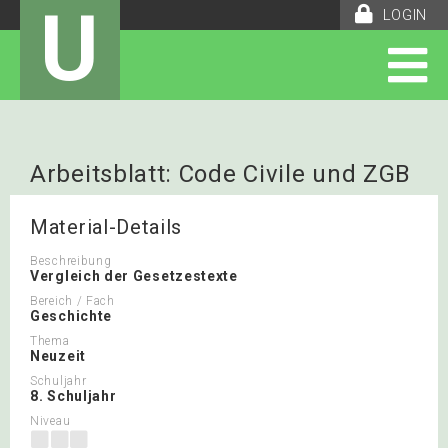
U
LOGIN
Arbeitsblatt: Code Civile und ZGB
Material-Details
Beschreibung
Vergleich der Gesetzestexte
Bereich / Fach
Geschichte
Thema
Neuzeit
Schuljahr
8. Schuljahr
Niveau