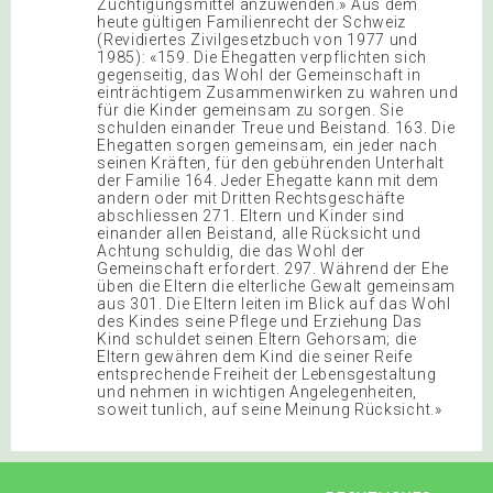
Züchtigungsmittel anzuwenden.» Aus dem
heute gültigen Familienrecht der Schweiz
(Revidiertes Zivilgesetzbuch von 1977 und
1985): «159. Die Ehegatten verpflichten sich
gegenseitig, das Wohl der Gemeinschaft in
einträchtigem Zusammenwirken zu wahren und
für die Kinder gemeinsam zu sorgen. Sie
schulden einander Treue und Beistand. 163. Die
Ehegatten sorgen gemeinsam, ein jeder nach
seinen Kräften, für den gebührenden Unterhalt
der Familie 164. Jeder Ehegatte kann mit dem
andern oder mit Dritten Rechtsgeschäfte
abschliessen 271. Eltern und Kinder sind
einander allen Beistand, alle Rücksicht und
Achtung schuldig, die das Wohl der
Gemeinschaft erfordert. 297. Während der Ehe
üben die Eltern die elterliche Gewalt gemeinsam
aus 301. Die Eltern leiten im Blick auf das Wohl
des Kindes seine Pflege und Erziehung Das
Kind schuldet seinen Eltern Gehorsam; die
Eltern gewähren dem Kind die seiner Reife
entsprechende Freiheit der Lebensgestaltung
und nehmen in wichtigen Angelegenheiten,
soweit tunlich, auf seine Meinung Rücksicht.»