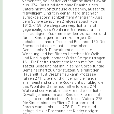
verheiratet, so übt der Vater alleine diese Gewalt
aus. 374. Das Kind darf ohne Erlaubnis des
Vaters nicht von zuhause ausziehen, ausser zu
freiwilligem Eintritt in den Militärdienst nach
zurückgelegtem achtzehntem Altersjahr.» Aus
dem Schweizerischen Zivilgesetzbuch von
1912: «159. Die Ehegatten verpflichten sich
gegenseitig, das Wohl ihrer Gemeinschaft in
einträchtigem Zusammenwirken zu wahren und
für die Kinder gemeinsam zu sorgen. Sie
schulden einander Treue und Beistand. 160. Der
Ehemann ist das Haupt der ehelichen
Gemeinschaft. Er bestimmt die eheliche
Wohnung und hat für den Unterhalt für Weib
und Kind in gebührender Weise Sorge zu tragen.
161. Die Ehefrau steht dem Mann mit Rat und
Tat zur Seite und hat ihn in seiner Sorge für die
Gemeinschaft zu unterstützen. Sie führt den
Haushalt. 168. Die Ehefrau kann Prozesse
führen 271. Eltern und Kinder sind einander
allen Beistand und alle Rücksicht schuldig, die
das Wohl der Gemeinschaft erfordert. 274.
Während der Ehe üben die Eltern die elterliche
Gewalt gemeinsam aus. Sind die Eltern nicht
einig, so entscheidet der Wille des Vaters. 275.
Die Kinder sind den Eltern Gehorsam und
Ehrerbietung schuldig. 278. Die Eltern sind
befugt, die zur Erziehung der Kinder nötigen