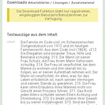
Downloads
Arbeitsblätter / Lösungen / Zusatzmaterial
Die Download-Funktion steht nur registrierten,
eingeloggten Benutzern/Benutzerinnen zur
Verfügung.
Textauszüge aus dem Inhalt:
Inhalt
Die Familie im Code civil, im Schweizerischen
Zivilgesetzbuch von 1912 und im heutigen
Familienrecht: Aus dem Code civil (1804): «212.
Die Ehegatten sind einander Treue, Hilfe und
Beistand schuldig. 213. Der Mann ist seiner
Frau Schutz, die Frau ihrem Mann Gehorsam
schuldig. 214. Die Frau ist verpflichtet, bei dem
Manne zu wohnen und ihm überall hin zu
folgen, wo er seinen Aufenthalt nehmen will. Der
Mann ist verpflichtet, ihr alles, was für das
Leben erfoderlich ist, nach seinem Vermögen
und seinem Stande zu gewähren. 215. Die Frau
kann ohne Erlaubnis ihres Mannes nicht vor
Gericht einen Prozess führen. 371. Das Kind
jeden Alters schuldet seinen Eltern Achtung und
Ehrerbietung. 372. Es bleibt unterer ihrer Gewalt
bis zu seiner Volljährigkeit. 373. Sind die Eltern