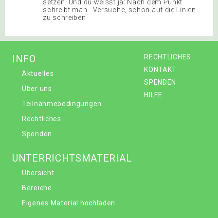
setzen. Und du weisst ja: Nach dem Punkt
schreibt man . Versuche, schön auf die Linien
zu schreiben.
INFO
RECHTLICHES
KONTAKT
Aktuelles
SPENDEN
Über uns
HILFE
Teilnahmebedingungen
Rechtliches
Spenden
UNTERRICHTSMATERIAL
Übersicht
Bereiche
Eigenes Material hochladen