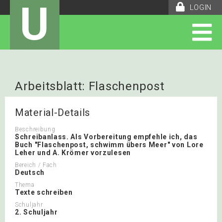
U
LOGIN
Arbeitsblatt: Flaschenpost
Material-Details
Beschreibung
Schreibanlass. Als Vorbereitung empfehle ich, das
Buch "Flaschenpost, schwimm übers Meer" von Lore
Leher und A. Krömer vorzulesen
Bereich / Fach
Deutsch
Thema
Texte schreiben
Schuljahr
2. Schuljahr