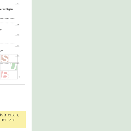
strierten,
nnen zur