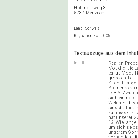
Holunderweg 3
5737 Menziken
Land: Schweiz
Registriert vor 2006
Textauszüge aus dem Inhal
Inhalt
Realien-Probe
Modelle, die L
teilige Modell
grossen Teil 
Südhalbkugel 
Sonnensystem 
. / 8 5. Zwisc
sich ein noch
Welchen davon
sind die Dist
zu messen? . 
hat unserer Ga
13. Wie lange 
um sich selbst
unserem Sonne
vorhanden, di