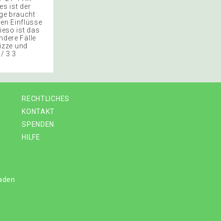
s ist der
nge braucht
en Einflüsse
ieso ist das
ndere Fälle
izze und
 / 3 3
RECHTLICHES
KONTAKT
SPENDEN
HILFE
laden