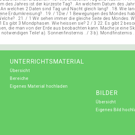
 des Jahres ist der kürzeste Tag? . An welchem Datum des Jahre
. An welchen 2 Daten sind Tag und Nacht gleich lang? . 18. Wie la
eine Erdumkreisung? . 19. / 1Die / 1 Bewegungen des Mondes hab
Welche? . 21. / 1 Wir sehen immer die gleiche Seite des Mondes. W
/ 1 Es gibt 3 Mondphasen. Wie heissen sie? 2 / 3 22. Es gibt 2 beso
n, die man von der Erde aus beobachten kann. Mache je eine Sk
e notwendigen Teile! a). Sonnenfinsternis . / 3 b). Mondfinsternis .
UNTERRICHTSMATERIAL
Übersicht
Bereiche
Eigenes Material hochladen
BILDER
Übersicht
Eigenes Bild hoch