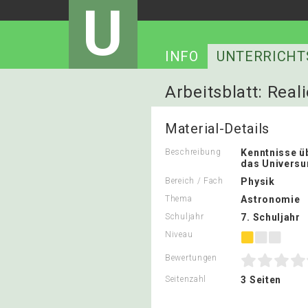
U
INFO
UNTERRICHT
Arbeitsblatt: Rea
Material-Details
Beschreibung
Kenntnisse ü
das Univers
Bereich / Fach
Physik
Thema
Astronomie
Schuljahr
7. Schuljahr
Niveau
Bewertungen
Seitenzahl
3 Seiten