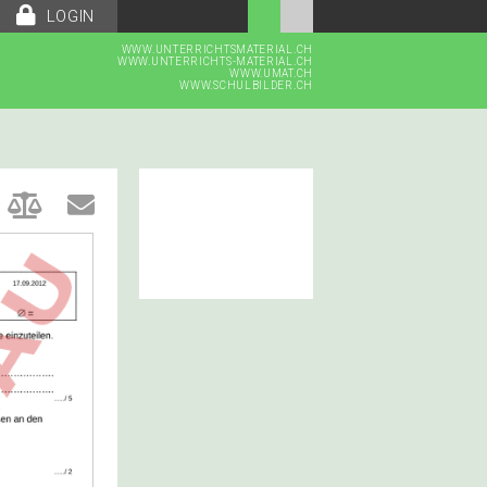
LOGIN
WWW.UNTERRICHTSMATERIAL.CH
WWW.UNTERRICHTS-MATERIAL.CH
WWW.UMAT.CH
WWW.SCHULBILDER.CH