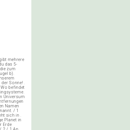
gibt mehrere
du das 5-
n die zum
gel b).
 unserem
 der Sonne! .
. Wo befindet
 Ringsysteme.
 Im Universum
Entfernungen
chen Namen
nannt. / 1
ht sich in .
ge Planet in
r Erde
/ 2 / 1 An