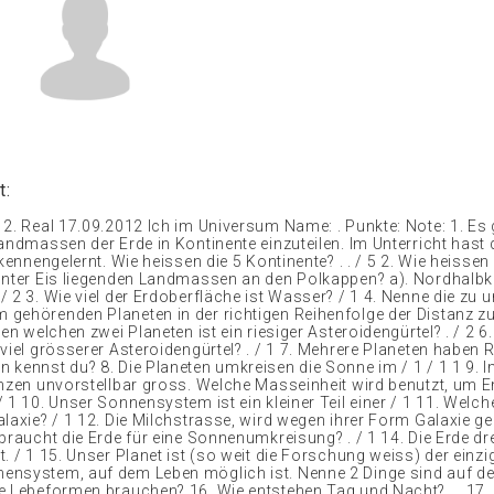
t:
 2. Real 17.09.2012 Ich im Universum Name: . Punkte: Note: 1. Es 
andmassen der Erde in Kontinente einzuteilen. Im Unterricht hast 
 kennengelernt. Wie heissen die 5 Kontinente? . . / 5 2. Wie heisse
unter Eis liegenden Landmassen an den Polkappen? a). Nordhalbku
/ 2 3. Wie viel der Erdoberfläche ist Wasser? / 1 4. Nenne die zu
gehörenden Planeten in der richtigen Reihenfolge der Distanz zu
hen welchen zwei Planeten ist ein riesiger Asteroidengürtel? . / 2 6
 viel grösserer Asteroidengürtel? . / 1 7. Mehrere Planeten haben
 kennst du? 8. Die Planeten umkreisen die Sonne im / 1 / 1 1 9.
anzen unvorstellbar gross. Welche Masseinheit wird benutzt, um 
/ 1 10. Unser Sonnensystem ist ein kleiner Teil einer / 1 11. Wel
laxie? / 1 12. Die Milchstrasse, wird wegen ihrer Form Galaxie ge
braucht die Erde für eine Sonnenumkreisung? . / 1 14. Die Erde dre
. / 1 15. Unser Planet ist (so weit die Forschung weiss) der einzi
nsystem, auf dem Leben möglich ist. Nenne 2 Dinge sind auf de
e Lebeformen brauchen? 16. Wie entstehen Tag und Nacht? . . 17. 