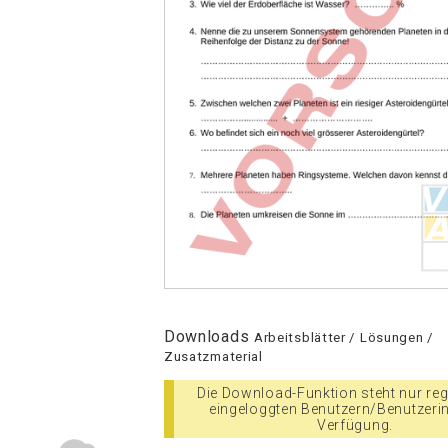
Downloads
Arbeitsblätter / Lösungen /
Zusatzmaterial
Die Download-Funktion steht nur regi
eingeloggten Benutzern/Benutzeri
Verfügung.