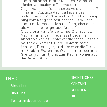
Luxus mit anderen alten Kulturen. Kennst du
Länder, wo sauberes Trinkwasser in der
Gegenwart nicht für alle selbstverständlich ist?
Theater In Augusta Raurica fasste das
teatrumbis zu 8000 Besucher. Die Sitzordnung
hing vom Rang der Besucher ab. Es wurden
Lust- und Kampfspiele aufgeführt, aber auch
als Amphitheater genutzt: Arena für
Gladiatorenkämpfe. Der Limes Grenzschutz
Nach einer langen Friedenszeit begannen
andere Völker ins Gebiet vorzudringen. Deshalb
bauten die Römer für ihre Soldaten castelli
(Kastelle, Festungen) und sicherten die Grenze
mit Gräben, Wällen und Wachttürmen: der lime
Grenze (vgl. Limit) Lies zum Kapitel Römer auch
die Seiten 29 bis 51.
INFO
RECHTLICHES
KONTAKT
Aktuelles
SPENDEN
Über uns
HILFE
Teilnahmebedingungen