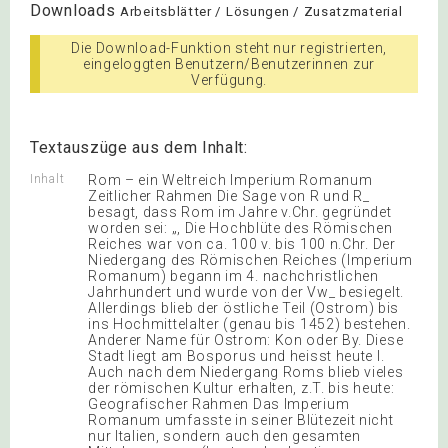
Downloads
Arbeitsblätter / Lösungen / Zusatzmaterial
Die Download-Funktion steht nur registrierten,
eingeloggten Benutzern/Benutzerinnen zur
Verfügung.
Textauszüge aus dem Inhalt:
Inhalt
Rom – ein Weltreich Imperium Romanum
Zeitlicher Rahmen Die Sage von R und R_
besagt, dass Rom im Jahre v.Chr. gegründet
worden sei: „, Die Hochblüte des Römischen
Reiches war von ca. 100 v. bis 100 n.Chr. Der
Niedergang des Römischen Reiches (Imperium
Romanum) begann im 4. nachchristlichen
Jahrhundert und wurde von der Vw_ besiegelt.
Allerdings blieb der östliche Teil (Ostrom) bis
ins Hochmittelalter (genau bis 1452) bestehen.
Anderer Name für Ostrom: Kon oder By. Diese
Stadt liegt am Bosporus und heisst heute I.
Auch nach dem Niedergang Roms blieb vieles
der römischen Kultur erhalten, z.T. bis heute:
Geografischer Rahmen Das Imperium
Romanum umfasste in seiner Blütezeit nicht
nur Italien, sondern auch den gesamten