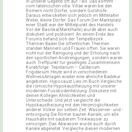
in unserer Gegend oft auf –wil. Das kommt
vom lateinischen villa: Villae waren bei den
Römern nicht Dörfer, sondern Gutshöfe.
Daraus entwickelten sich jedoch im Mittelalter
Weiler, kleine Dörfer. Das Forum Der Marktplatz
einer Stadt war der Mittelpunkt des Handels.
Vor der Basilika(Markthalle) wurde aber auch
diskutiert und politisiert. An einem Ende des
Forums befand sich der Tempelbezirk.
Thermen Bäder Die öffentlichen Thermen
standen Männern und Frauen offen. Sie waren
nicht nur der Reinigung und der Erholung nach
den sportlichen Anstrengungen, sondern waren
auch Treffpunkt für geselliges Zusammensein.
Kurabfolge: Tepidarium – Caldarium
Frigidarium Heute wird in verschiedenen
WellnessAnlagen wieder eine ähnliche Badekur
angeboten. Hypocaust Lies im Buch Vergleiche
die römische Hypokaustheizung mit unserer
modernen Fussbodenheizung. Diskutiere mit
deinen Kollegen Ähnlichkeiten und
Unterschiede. Und jetzt vergleicht die
Hypokaustheizung mit den Heizmöglichkeiten
anderer Völker zur selben Zeit. Wasserver- und -
entsorgung Die Römer bauten Kanäle, um alle
Haushalte mit sauberem Trinkwasser zu
versorgen. Das Abwasser wurde auch durch
Kanäle abgeleitet. Vergleiche diesen modernen