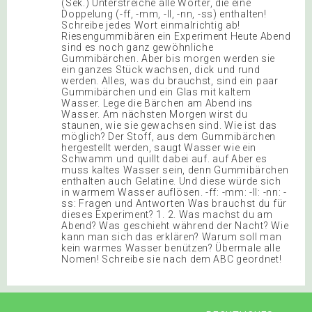
(Sek.) Unterstreiche alle Wörter, die eine
Doppelung (-ff, -mm, -ll, -nn, -ss) enthalten!
Schreibe jedes Wort einmalrichtig ab!
Riesengummibären ein Experiment Heute Abend
sind es noch ganz gewöhnliche
Gummibärchen. Aber bis morgen werden sie
ein ganzes Stück wachsen, dick und rund
werden. Alles, was du brauchst, sind ein paar
Gummibärchen und ein Glas mit kaltem
Wasser. Lege die Bärchen am Abend ins
Wasser. Am nächsten Morgen wirst du
staunen, wie sie gewachsen sind. Wie ist das
möglich? Der Stoff, aus dem Gummibärchen
hergestellt werden, saugt Wasser wie ein
Schwamm und quillt dabei auf. auf Aber es
muss kaltes Wasser sein, denn Gummibärchen
enthalten auch Gelatine. Und diese würde sich
in warmem Wasser auflösen. -ff: -mm: -ll: -nn: -
ss: Fragen und Antworten Was brauchst du für
dieses Experiment? 1. 2. Was machst du am
Abend? Was geschieht während der Nacht? Wie
kann man sich das erklären? Warum soll man
kein warmes Wasser benützen? Übermale alle
Nomen! Schreibe sie nach dem ABC geordnet!