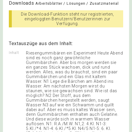
Downloads
Arbeitsblätter / Lösungen / Zusatzmaterial
Die Download-Funktion steht nur registrierten,
eingeloggten Benutzern/Benutzerinnen zur
Verfügung.
Textauszüge aus dem Inhalt:
Inhalt
Riesengummibären ein Experiment Heute Abend
sind es noch ganz gewöhnliche
Gummibärchen. Aber bis morgen werden sie
ein ganzes Stück wachsen, dick und rund
werden. Alles, was du brauchst, sind ein paar
Gummibärchen und ein Glas mit kaltem
Wasser. N1 Lege die Bärchen am Abend ins
Wasser. Am nächsten Morgen wirst du
staunen, wie sie gewachsen sind. Wie ist das
möglich? N2 Der Stoff, aus dem
Gummibärchen hergestellt werden, saugt
Wasser N3 auf wie ein Schwamm und quillt
dabei auf. Aber es muss kaltes Wasser sein,
denn Gummibärchen enthalten auch Gelatine.
Und diese würde sich in warmem Wasser
auflösen. N1: R.A./M.W. N1,2: 4.Kl. N1-3:
5.Kl./*4. N1-4: 6.Kl./*5.Kl. N4/5 N1-5: 6. Kl.