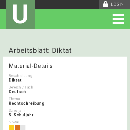
U
LOGIN
Arbeitsblatt: Diktat
Riesengummibären
Material-Details
Beschreibung
Diktat
Bereich / Fach
Deutsch
Thema
Rechtschreibung
Schuljahr
5. Schuljahr
Niveau