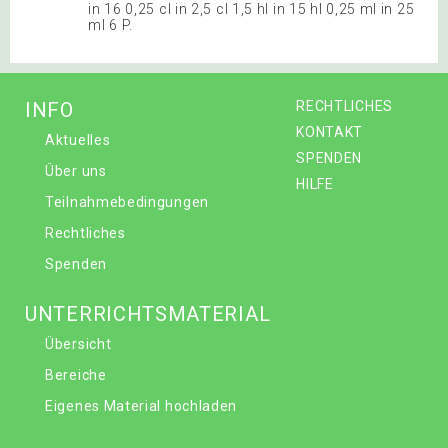
in 16 0,25 cl in 2,5 cl 1,5 hl in 15 hl 0,25 ml in 25
ml 6 P.
INFO
RECHTLICHES
KONTAKT
Aktuelles
SPENDEN
Über uns
HILFE
Teilnahmebedingungen
Rechtliches
Spenden
UNTERRICHTSMATERIAL
Übersicht
Bereiche
Eigenes Material hochladen