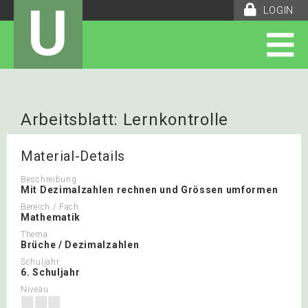
U
LOGIN
Arbeitsblatt: Lernkontrolle
Dezimalzahlen und Grössen
Material-Details
Beschreibung
Mit Dezimalzahlen rechnen und Grössen umformen
Bereich / Fach
Mathematik
Thema
Brüche / Dezimalzahlen
Schuljahr
6. Schuljahr
Niveau