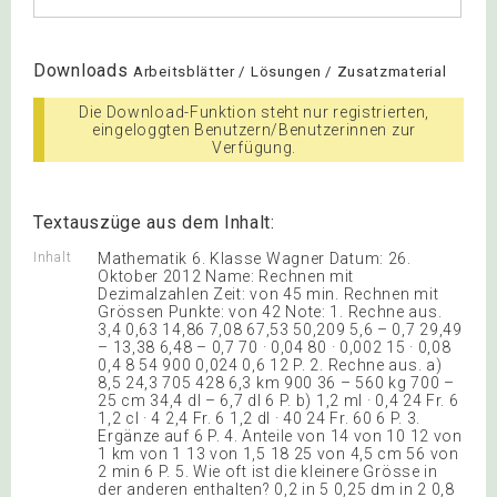
Downloads
Arbeitsblätter / Lösungen / Zusatzmaterial
Die Download-Funktion steht nur registrierten,
eingeloggten Benutzern/Benutzerinnen zur
Verfügung.
Textauszüge aus dem Inhalt:
Inhalt
Mathematik 6. Klasse Wagner Datum: 26.
Oktober 2012 Name: Rechnen mit
Dezimalzahlen Zeit: von 45 min. Rechnen mit
Grössen Punkte: von 42 Note: 1. Rechne aus.
3,4 0,63 14,86 7,08 67,53 50,209 5,6 – 0,7 29,49
– 13,38 6,48 – 0,7 70 · 0,04 80 · 0,002 15 · 0,08
0,4 8 54 900 0,024 0,6 12 P. 2. Rechne aus. a)
8,5 24,3 705 428 6,3 km 900 36 – 560 kg 700 –
25 cm 34,4 dl – 6,7 dl 6 P. b) 1,2 ml · 0,4 24 Fr. 6
1,2 cl · 4 2,4 Fr. 6 1,2 dl · 40 24 Fr. 60 6 P. 3.
Ergänze auf 6 P. 4. Anteile von 14 von 10 12 von
1 km von 1 13 von 1,5 18 25 von 4,5 cm 56 von
2 min 6 P. 5. Wie oft ist die kleinere Grösse in
der anderen enthalten? 0,2 in 5 0,25 dm in 2 0,8