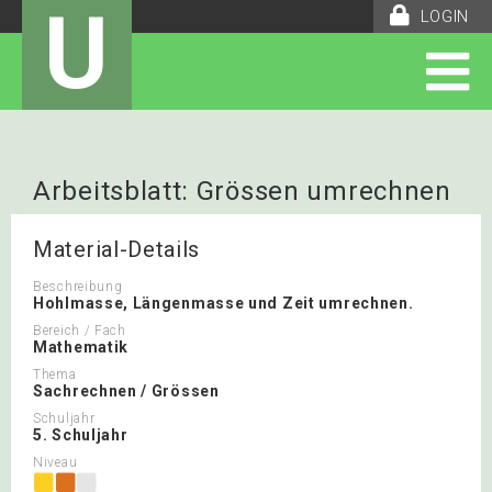
U
LOGIN
Arbeitsblatt: Grössen umrechnen
Material-Details
Beschreibung
Hohlmasse, Längenmasse und Zeit umrechnen.
Bereich / Fach
Mathematik
Thema
Sachrechnen / Grössen
Schuljahr
5. Schuljahr
Niveau