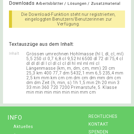
Downloads
Arbeitsblätter / Lösungen / Zusatzmaterial
Die Download-Funktion steht nur registrierten,
eingeloggten Benutzern/Benutzerinnen zur
Verfügung.
Textauszüge aus dem Inhalt:
Inhalt
Grössen umrechnen Hohlmasse (hl l, dl, cl, ml)
5,5 250 cl 0,7 6,8 cl 9,52 hl 6500 dl 72 dl 75,4 cl
dl dl dl dl l cl dl cl cl dl hl ml ml ml cl
Längenmasse (km, m, dm, cm, mm) 20 cm
25,3 km 400 77,7 dm 5432,1 mm 6,5 235,4 mm
2,5 km mm km cm cm dm cm dm mm dm cm
dm dm Zeit (h, min, s) 1h 1,5 min 2h 20 min 3
33 min 360 720 7200 Primarstufe, 5. Klasse
min min min min min min mm cm
INFO
RECHTLICHES
KONTAKT
Aktuelles
SPENDEN