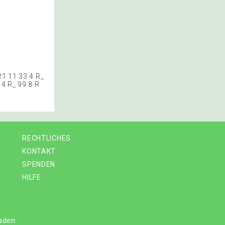
21 11 33 4 R_
 4 R_ 99 8 R
RECHTLICHES
KONTAKT
SPENDEN
HILFE
laden