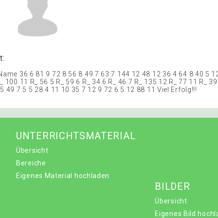
t:
 Name 36 6 81 9 72 8 56 8 49 7 63 7 144 12 48 12 36 4 64 8 40 5 1
_ 100 11 R_ 56 5 R_ 59 6 R_ 34 6 R_ 46 7 R_ 135 12 R_ 77 11 R_ 39
5 49 7 5 5 28 4 11 10 35 7 12 9 72 6 5 12 88 11 Viel Erfolg!!!
UNTERRICHTSMATERIAL
Übersicht
Bereiche
Eigenes Material hochladen
BILDER
Übersicht
Eigenes Bild hoch