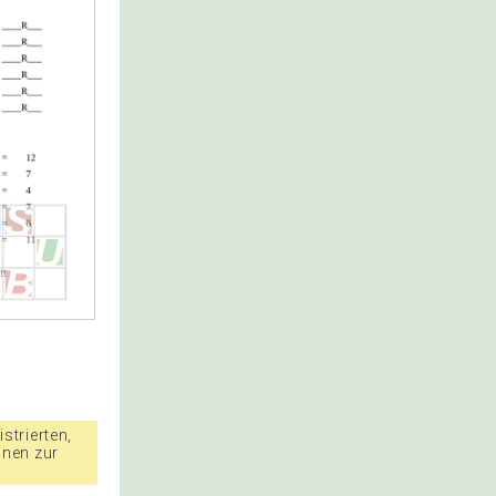
strierten,
nnen zur