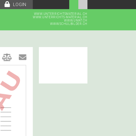
LOGIN
WWW.UNTERRICHTSMATERIAL.CH
WWW.UNTERRICHTS-MATERIAL.CH
WWW.UMAT.CH
WWW.SCHULBILDER.CH