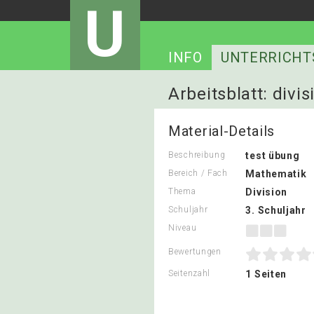
U
INFO
UNTERRICHT
Arbeitsblatt: divis
Material-Details
Beschreibung
test übung
Bereich / Fach
Mathematik
Thema
Division
Schuljahr
3. Schuljahr
Niveau
Bewertungen
Seitenzahl
1 Seiten