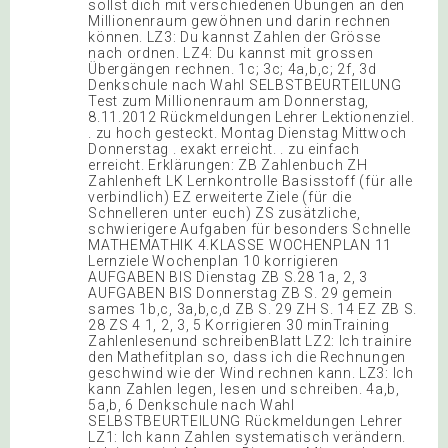
sollst dich mit verschiedenen Übungen an den
Millionenraum gewöhnen und darin rechnen
können. LZ3: Du kannst Zahlen der Grösse
nach ordnen. LZ4: Du kannst mit grossen
Übergängen rechnen. 1c; 3c; 4a,b,c; 2f, 3d
Denkschule nach Wahl SELBSTBEURTEILUNG
Test zum Millionenraum am Donnerstag,
8.11.2012 Rückmeldungen Lehrer Lektionenziel.
. zu hoch gesteckt. Montag Dienstag Mittwoch
Donnerstag . exakt erreicht. . zu einfach
erreicht. Erklärungen: ZB Zahlenbuch ZH
Zahlenheft LK Lernkontrolle Basisstoff (für alle
verbindlich) EZ erweiterte Ziele (für die
Schnelleren unter euch) ZS zusätzliche,
schwierigere Aufgaben für besonders Schnelle
MATHEMATHIK 4.KLASSE WOCHENPLAN 11
Lernziele Wochenplan 10 korrigieren
AUFGABEN BIS Dienstag ZB S.28 1a, 2, 3
AUFGABEN BIS Donnerstag ZB S. 29 gemein
sames 1b,c, 3a,b,c,d ZB S. 29 ZH S. 14 EZ ZB S.
28 ZS 4 1, 2, 3, 5 Korrigieren 30 minTraining
Zahlenlesenund schreibenBlatt LZ2: Ich trainire
den Mathefitplan so, dass ich die Rechnungen
geschwind wie der Wind rechnen kann. LZ3: Ich
kann Zahlen legen, lesen und schreiben. 4a,b,
5a,b, 6 Denkschule nach Wahl
SELBSTBEURTEILUNG Rückmeldungen Lehrer
LZ1: Ich kann Zahlen systematisch verändern.