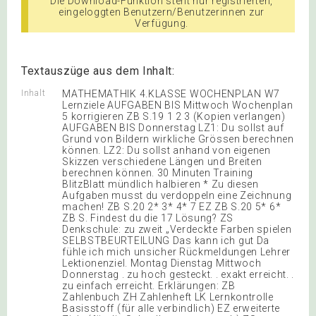
Die Download-Funktion steht nur registrierten,
eingeloggten Benutzern/Benutzerinnen zur
Verfügung.
Textauszüge aus dem Inhalt:
Inhalt
MATHEMATHIK 4.KLASSE WOCHENPLAN W7
Lernziele AUFGABEN BIS Mittwoch Wochenplan
5 korrigieren ZB S.19 1 2 3 (Kopien verlangen)
AUFGABEN BIS Donnerstag LZ1: Du sollst auf
Grund von Bildern wirkliche Grössen berechnen
können. LZ2: Du sollst anhand von eigenen
Skizzen verschiedene Längen und Breiten
berechnen können. 30 Minuten Training
BlitzBlatt mündlich halbieren * Zu diesen
Aufgaben musst du verdoppeln eine Zeichnung
machen! ZB S.20 2* 3* 4* 7 EZ ZB S.20 5* 6*
ZB S. Findest du die 17 Lösung? ZS
Denkschule: zu zweit „Verdeckte Farben spielen
SELBSTBEURTEILUNG Das kann ich gut Da
fühle ich mich unsicher Rückmeldungen Lehrer
Lektionenziel. Montag Dienstag Mittwoch
Donnerstag . zu hoch gesteckt. . exakt erreicht. .
zu einfach erreicht. Erklärungen: ZB
Zahlenbuch ZH Zahlenheft LK Lernkontrolle
Basisstoff (für alle verbindlich) EZ erweiterte