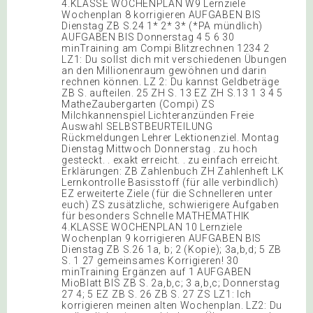
4.KLASSE WOCHENPLAN W9 Lernziele
Wochenplan 8 korrigieren AUFGABEN BIS
Dienstag ZB S.24 1* 2* 3* (*PA mündlich)
AUFGABEN BIS Donnerstag 4 5 6 30
minTraining am Compi Blitzrechnen 1234 2
LZ1: Du sollst dich mit verschiedenen Übungen
an den Millionenraum gewöhnen und darin
rechnen können. LZ 2: Du kannst Geldbeträge
ZB S. aufteilen. 25 ZH S. 13 EZ ZH S.13 1 3 4 5
MatheZaubergarten (Compi) ZS
Milchkannenspiel Lichteranzünden Freie
Auswahl SELBSTBEURTEILUNG
Rückmeldungen Lehrer Lektionenziel. Montag
Dienstag Mittwoch Donnerstag . zu hoch
gesteckt. . exakt erreicht. . zu einfach erreicht.
Erklärungen: ZB Zahlenbuch ZH Zahlenheft LK
Lernkontrolle Basisstoff (für alle verbindlich)
EZ erweiterte Ziele (für die Schnelleren unter
euch) ZS zusätzliche, schwierigere Aufgaben
für besonders Schnelle MATHEMATHIK
4.KLASSE WOCHENPLAN 10 Lernziele
Wochenplan 9 korrigieren AUFGABEN BIS
Dienstag ZB S.26 1a, b; 2 (Kopie); 3a,b,d; 5 ZB
S. 1 27 gemeinsames Korrigieren! 30
minTraining Ergänzen auf 1 AUFGABEN
MioBlatt BIS ZB S. 2a,b,c; 3 a,b,c; Donnerstag
27 4; 5 EZ ZB S. 26 ZB S. 27 ZS LZ1: Ich
korrigieren meinen alten Wochenplan. LZ2: Du