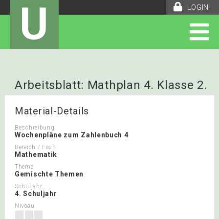
U
LOGIN
Arbeitsblatt: Mathplan 4. Klasse 2.
Quartal
Material-Details
Beschreibung
Wochenpläne zum Zahlenbuch 4
Bereich / Fach
Mathematik
Thema
Gemischte Themen
Schuljahr
4. Schuljahr
Niveau