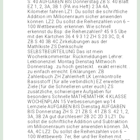
S. 40 AUFGABEN BIS Donnerstag ZB S. 40 Blatt
EZ 1, 2, 3A, 3B 1 (PA ins Heft) 2 3A 4A,
Kilometer fahren LZ1: Du sollst die schriftliche
Addition im Millionenraum sicher anwenden
können. LZ2: Du sollst die Reihenzahlen von 6 –
100 Wettbewerb: erkennen. Wie schnell
erkennst du Bsp: die Reihenzahlen? 45 9 5 Übe
mit den Kärtchen 36 4 9 3 12 ZH S.20 3C, D, 4
ZB S.40 3B 4C Zirkelübungen aus der
Mathlkiste ZS Denkschule
SELBSTBEURTEILUNG Das ist mein
Wochenkommentar: Rückmeldungen Lehrer:
Lektionenziel. Montag Dienstag Mittwoch
Donnerstag . zu hoch gesteckt. . exakt erreicht. .
zu einfach erreicht. Erklärungen: ZB
Zahlenbuch ZH Zahlenheft LK Lernkontrolle
Basisstoff (für alle verbindlich) EZ erweiterte
Ziele (für die Schnelleren unter euch) ZS
zusätzliche, schwierigere Aufgaben für
besonders Schnelle MATHEMATHIK 4.KLASSE
WOCHENPLAN 15 Verbesserungen wp14
Lernziele AUFGABEN BIS Dienstag AUFGABEN
BIS Donnerstag ZH S. 21 ZB S. 41 ZB S. 42 1, 2,
3A, 3B 2A gut durchlesen! 2B 2C 2D 3 LZ1: Du
sollst die schriftliche Addition und Subtraktion
im Millionenraum sicher anwenden können. 3A,
4A, 4C LZ2: Du sollst die Reihenzahlen von 6 –
100 Wettbewerb: 7er, 8er und 9er Reihen mit