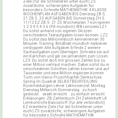
Ziele (für die Schnelleren unter euch) ZS
zusätzliche, schwierigere Aufgaben für
besonders Schnelle MATHEMATHIK 4.KLASSE
WOCHENPLAN AUFGABEN BIS Dienstag ZB S.
21 ZB S. 23 AUFGABEN BIS Donnerstag ZH S.
11/12 EZ ZB S. 21 ZS Wochenplan 7 korrigieren
1 2 3 4 5 4 5 6 (PA mündlich) W8 Lernziele LZ1:
Du sollst anhand von eigenen Skizzen
verschiedene Textaufgaben lösen können. LZ2:
Du sollst das Millionenbuch kennenlernen 30
Minuten Training: BlitzBlatt mündlich halbieren
verdoppeln Alle Aufgaben Erfinde 2 weitere
Sachaufgaben zum Überlegen. Schreibe sie auf
ein Kärtchen und gib sie jemandem zum Lösen.
LZ3: Du sollst dich mit grossen Zahlen bis zu
einer Million vertraut machen. Dabei sollst du in
verschiedenen Schritten zählen können und auf
Tausender und eine Million ergänzen können.
Turm von Hanoi Froschhüpfen Denkschule:
Spring im Quadrat SELBSTBEURTEILUNG
Rückmeldungen Lehrer Lektionenziel. Montag
Dienstag Mittwoch Donnerstag . zu hoch
gesteckt. . exakt erreicht. . zu einfach erreicht.
Erklärungen: ZB Zahlenbuch ZH Zahlenheft LK
Lernkontrolle Basisstoff (für alle verbindlich)
EZ erweiterte Ziele (für die Schnelleren unter
euch) ZS zusätzliche, schwierigere Aufgaben
für besonders Schnelle MATHEMATHIK