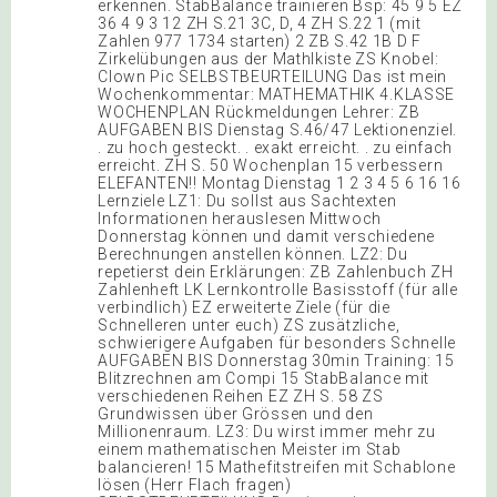
erkennen. StabBalance trainieren Bsp: 45 9 5 EZ
36 4 9 3 12 ZH S.21 3C, D, 4 ZH S.22 1 (mit
Zahlen 977 1734 starten) 2 ZB S.42 1B D F
Zirkelübungen aus der Mathlkiste ZS Knobel:
Clown Pic SELBSTBEURTEILUNG Das ist mein
Wochenkommentar: MATHEMATHIK 4.KLASSE
WOCHENPLAN Rückmeldungen Lehrer: ZB
AUFGABEN BIS Dienstag S.46/47 Lektionenziel.
. zu hoch gesteckt. . exakt erreicht. . zu einfach
erreicht. ZH S. 50 Wochenplan 15 verbessern
ELEFANTEN!! Montag Dienstag 1 2 3 4 5 6 16 16
Lernziele LZ1: Du sollst aus Sachtexten
Informationen herauslesen Mittwoch
Donnerstag können und damit verschiedene
Berechnungen anstellen können. LZ2: Du
repetierst dein Erklärungen: ZB Zahlenbuch ZH
Zahlenheft LK Lernkontrolle Basisstoff (für alle
verbindlich) EZ erweiterte Ziele (für die
Schnelleren unter euch) ZS zusätzliche,
schwierigere Aufgaben für besonders Schnelle
AUFGABEN BIS Donnerstag 30min Training: 15
Blitzrechnen am Compi 15 StabBalance mit
verschiedenen Reihen EZ ZH S. 58 ZS
Grundwissen über Grössen und den
Millionenraum. LZ3: Du wirst immer mehr zu
einem mathematischen Meister im Stab
balancieren! 15 Mathefitstreifen mit Schablone
lösen (Herr Flach fragen)