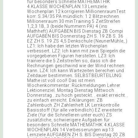
für besonders Schnelle MATHEMATHIK
4.KLASSE WOCHENPLAN 13 Lernziele
Wochenplan 12 korrigieren MillionenraumTest
korr. S.34/35 PA mündlich: 1 2 Blitzrechnen
Millionenraum 30 minTraining 5 ZeitStreifen
1,2,3 1B, 3 (beide Nummern PA) 4 (ins
Mathheft) AUFGABEN BIS Dienstag ZB Compi
AUFGABEN BIS Donnerstag ZH S. 19 ZB S. 36
EZ ZH S. 19 ZS 4,5 Denkschule (NeunerMühle,.)
LZ1: Ich habe den letzten Wochenplan
verbessert. LZ2: Ich kann mit zwei Spiegeln die
vorgegebenen Figuren herstellen. LZ3: Ich
trainiere die 5 Zeitstreifen so, dass ich die
Rechnungen geschwind wie der Wind rechnen
kann. LZ4: Ich kann Wartezeiten berechen und
Zeitdauer bestimmen. SELBSTBEURTEILUNG
Mathe ist voll cool! Das ist mein
Wochenkommentar: Rückmeldungen Lehrer
Lektionenziel. Montag Dienstag Mittwoch
Donnerstag . zu hoch gesteckt. . exakt erreicht. .
zu einfach erreicht. Erklärungen: ZB
Zahlenbuch ZH Zahlenheft LK Lernkontrolle
Basisstoff (für alle verbindlich) EZ erweiterte
Ziele (für die Schnelleren unter euch) ZS
zusätzliche, schwierigere Aufgaben für
besonders Schnelle MATHEMATHIK 4.KLASSE
WOCHENPLAN 14 Verbesserungen wp13
Lernziele AUFGABEN ZH S. BIS Dienstag 20 ZB