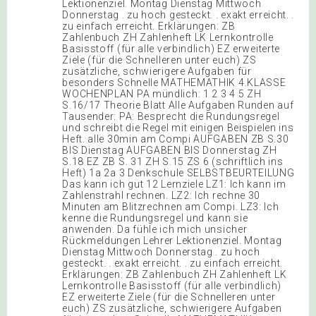
Lektionenziel. Montag Dienstag Mittwoch
Donnerstag . zu hoch gesteckt. . exakt erreicht. .
zu einfach erreicht. Erklärungen: ZB
Zahlenbuch ZH Zahlenheft LK Lernkontrolle
Basisstoff (für alle verbindlich) EZ erweiterte
Ziele (für die Schnelleren unter euch) ZS
zusätzliche, schwierigere Aufgaben für
besonders Schnelle MATHEMATHIK 4.KLASSE
WOCHENPLAN PA mündlich: 1 2 3 4 5 ZH
S.16/17 Theorie Blatt Alle Aufgaben Runden auf
Tausender: PA: Besprecht die Rundungsregel
und schreibt die Regel mit einigen Beispielen ins
Heft. alle 30min am Compi AUFGABEN ZB S.30
BIS Dienstag AUFGABEN BIS Donnerstag ZH
S.18 EZ ZB S. 31 ZH S.15 ZS 6 (schriftlich ins
Heft) 1a 2a 3 Denkschule SELBSTBEURTEILUNG
Das kann ich gut 12 Lernziele LZ1: Ich kann im
Zahlenstrahl rechnen. LZ2: Ich rechne 30
Minuten am Blitzrechnen am Compi. LZ3: Ich
kenne die Rundungsregel und kann sie
anwenden. Da fühle ich mich unsicher
Rückmeldungen Lehrer Lektionenziel. Montag
Dienstag Mittwoch Donnerstag . zu hoch
gesteckt. . exakt erreicht. . zu einfach erreicht.
Erklärungen: ZB Zahlenbuch ZH Zahlenheft LK
Lernkontrolle Basisstoff (für alle verbindlich)
EZ erweiterte Ziele (für die Schnelleren unter
euch) ZS zusätzliche, schwierigere Aufgaben