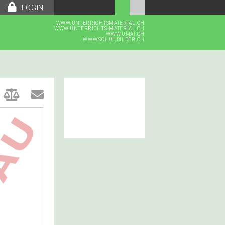
LOGIN
WWW.UNTERRICHTSMATERIAL.CH
WWW.UNTERRICHTS-MATERIAL.CH
WWW.UMAT.CH
WWW.SCHULBILDER.CH