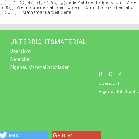
 , f) , , 25, 35, 47, 61, 77, 95, , g) Jede Zahl der Folge ist um 12 klei
i) 88, , , Wenn du eine Zahl der Folge mit 5 multiplizierst erhältst d
 , 50, , , 1. Mathematikarbeit Seite 3
UNTERRICHTSMATERIAL
Übersicht
Bereiche
Eigenes Material hochladen
BILDER
Übersicht
Eigenes Bild hoch
tweet
teilen