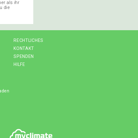
ner als ihr
u die
RECHTLICHES
KONTAKT
SPENDEN
HILFE
laden