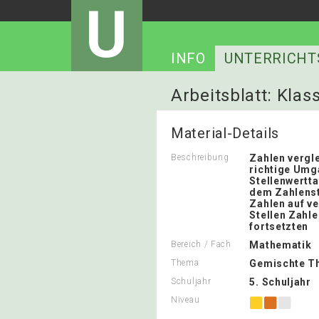
U
INFO
UNTERRICHT
Arbeitsblatt: Kla
Material-Details
Beschreibung
Zahlen vergl
richtige Umg
Stellenwertta
dem Zahlenst
Zahlen auf v
Stellen Zahl
fortsetzten
Bereich / Fach
Mathematik
Thema
Gemischte T
Schuljahr
5. Schuljahr
Niveau