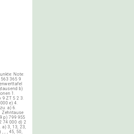
unkte: Note:
0 563 365 9
enwerttafel
igtausend b)
ionen 1.
 9 ZT 5 2 3.
000 e) 4.
u. a) 6.
d) Zehntause
729 p) 799 955
12 74 000 d) 2
a) 3, 13, 23,
 , , , 45, 50,