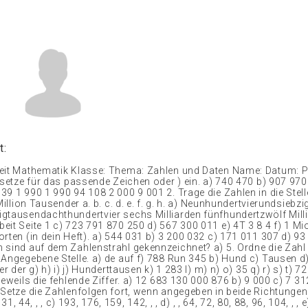
t:
eit Mathematik Klasse: Thema: Zahlen und Daten Name: Datum: P
, setze für das passende Zeichen oder ) ein. a) 740 470 b) 907 97
9 1 990 1 990 94 108 2 000 9 001 2. Trage die Zahlen in die Stell
 Million Tausender a. b. c. d. e. f. g. h. a) Neunhundertvierundsiebz
gtausendachthundertvier sechs Milliarden fünfhundertzwölf Mill
it Seite 1 c) 723 791 870 250 d) 567 300 011 e) 4T 3 8 4 f) 1 Mio
rten (in dein Heft). a) 544 031 b) 3 200 032 c) 171 011 307 d) 93 
 sind auf dem Zahlenstrahl gekennzeichnet? a) 5. Ordne die Zahl z
 Angegebene Stelle. a) de auf f) 788 Run 345 b) Hund c) Tausen 
er der g) h) i) j) Hunderttausen k) 1 283 l) m) n) o) 35 q) r) s) t) 
jeweils die fehlende Ziffer. a) 12 683 130 000 876 b) 9 000 c) 7 3
Setze die Zahlenfolgen fort, wenn angegeben in beide Richtungen. 
, 31, 44, , , c) 193, 176, 159, 142, , , d) , , 64, 72, 80, 88, 96, 104, , , e)