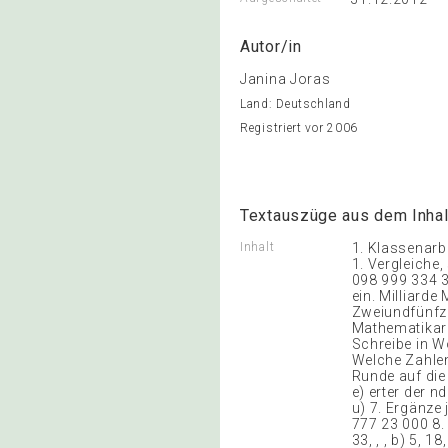
Autor/in
Janina Joras
Land: Deutschland
Registriert vor 2006
Textauszüge aus dem Inhal
Inhalt
1. Klassenarb
1. Vergleiche
098 999 334 33
ein. Milliarde
Zweiundfünfzi
Mathematikarbe
Schreibe in Wo
Welche Zahlen
Runde auf die
e) erter der nd
u) 7. Ergänze 
777 23 000 8. 
33, , , b) 5, 18