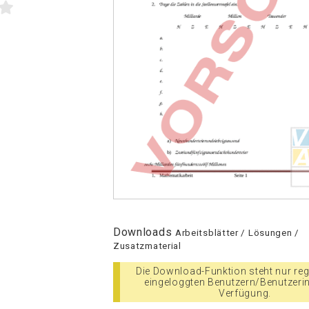
Downloads
Arbeitsblätter / Lösungen /
Zusatzmaterial
Die Download-Funktion steht nur regi
eingeloggten Benutzern/Benutzeri
Verfügung.